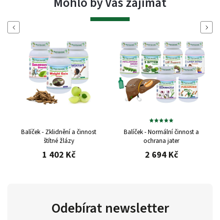
Mohlo by Vás zajímat
Previous
Next
Balíček - Zklidnění a činnost
Balíček - Normální činnost a
štítné žlázy
ochrana jater
1 402 Kč
2 694 Kč
Odebírat newsletter