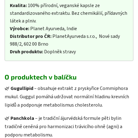
Kvalita:
100% přírodní, veganské kapsle ze
standardizovaného extraktu. Bez chemikálií, přídavných
látek a plniv.
Výrobce:
Planet Ayurveda, Indie
Distributor pro ČR:
PlanetAyurveda s.r.o., Nové sady
988/2, 602 00 Brno
Druh produktu:
Doplněk stravy
O produktech v balíčku
🌿
Gugullipid
– obsahuje extrakt z pryskyřice Commiphora
mukul. Guggul pomáhá udržovat normální hladinu krevních
lipidů a podporuje metabolismus cholesterolu.
🌿
Panchkola
– je tradiční ájurvédská formule pěti bylin
tradičně ceněná pro harmonizaci trávicího ohně (agni) a
podporu metabolismu.