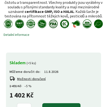
čistotu a transparentnost. Všechny produkty jsou vyráběny v
souladu s přísnými standardy kvality a mají mezinárodně
uznávané
certifikace GMP, ISO a HALAL
. Každá šarže je
testována na přítomnost těžkých kovů, pesticidů a mikrobů.
Detailní informace
Skladem
(>5 ks)
Můžeme doručit do:
11.8.2026
Možnosti doručení
1 491 Kč
–5 %
1 402 Kč