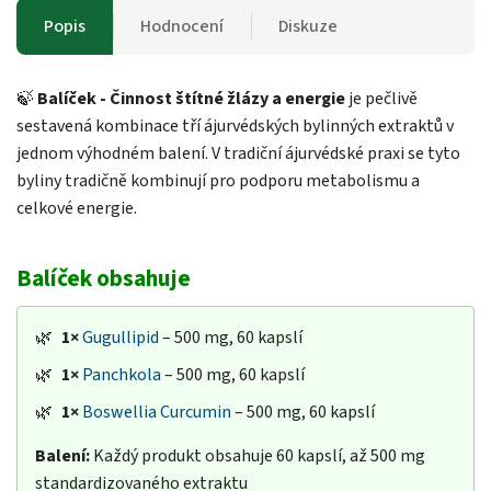
Popis
Hodnocení
Diskuze
🍃
Balíček - Činnost štítné žlázy a energie
je pečlivě
sestavená kombinace tří ájurvédských bylinných extraktů v
jednom výhodném balení. V tradiční ájurvédské praxi se tyto
byliny tradičně kombinují pro podporu metabolismu a
celkové energie.
Balíček obsahuje
🌿
1×
Gugullipid
– 500 mg, 60 kapslí
🌿
1×
Panchkola
– 500 mg, 60 kapslí
🌿
1×
Boswellia Curcumin
– 500 mg, 60 kapslí
Balení:
Každý produkt obsahuje 60 kapslí, až 500 mg
standardizovaného extraktu