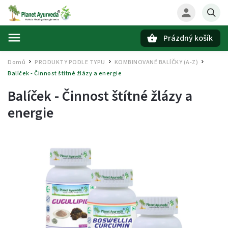
Prázdný košík
Hledat
Domů
PRODUKTY PODLE TYPU
KOMBINOVANÉ BALÍČKY (A-Z)
/
/
/
Balíček - Činnost štítné žlázy a energie
Balíček - Činnost štítné žlázy a
energie