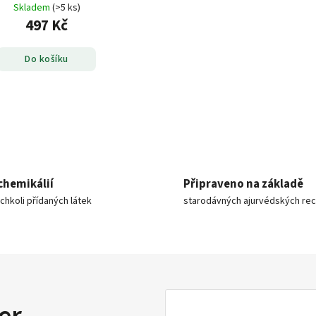
Skladem
(>5 ks)
497 Kč
Do košíku
chemikálií
Připraveno na základě
ýchkoli přídaných látek
starodávných ajurvédských re