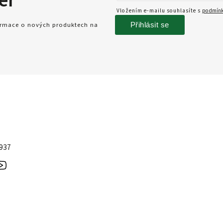
er
Vložením e-mailu souhlasíte s
podmínk
Přihlásit se
formace o nových produktech na
 937