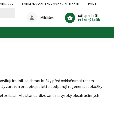
PODMÍNKY
PODMÍNKY OCHRANY OSOBNÍCH ÚDAJŮ
KONTAKTY
Nákupní košík
Přihlášení
Prázdný košík
posilují imunitu a chrání buňky před oxidačním stresem.
nty zároveň prospívají pleti a podporují regeneraci pokožky.
etoxikaci – vše standardizované na vysoký obsah účinných