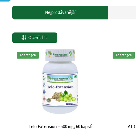
Nejprodávanější
Otevřít filtr
Adaptogen
Adaptogen
Telo Extension – 500 mg, 60 kapslí
AT C