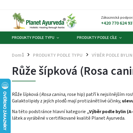
Zákaznická podpor
+420 770 624 93
PRODUKTY PODLE TYPU
PRODUKTY PODLE CÍLE
Domů
PRODUKTY PODLE TYPU
VÝBĚR PODLE BYLIN 
/
/
Růže šípková (Rosa cani
Růže šípková (
Rosa canina
, rose hip) patří k nejsilnějším 
Galaktolipidy z jejích plodů mají protizánětlivé účinky,
ulevu
Na této podstránce hlavní kategorie
„Výběr podle bylin (A
látek a vyráběné v certifikované kvalitě Planet Ayurveda.