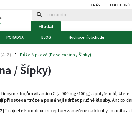
O NÁS
OBCHODNÍ 
a:
7
Hledat
PORADNA
BLOG
Hodnocení obchodu
(A-Z)
Růže šípková (Rosa canina / Šípky)
/
na / Šípky)
rostlinným zdrojům vitaminu C (> 900 mg/100 g) a polyfenolů, které 
jí při osteoartróze
a
pomáhají udržet pružné klouby
. Antioxida
-Z)“
najdete komplexní receptury zaměřené na klouby, imunitu a d