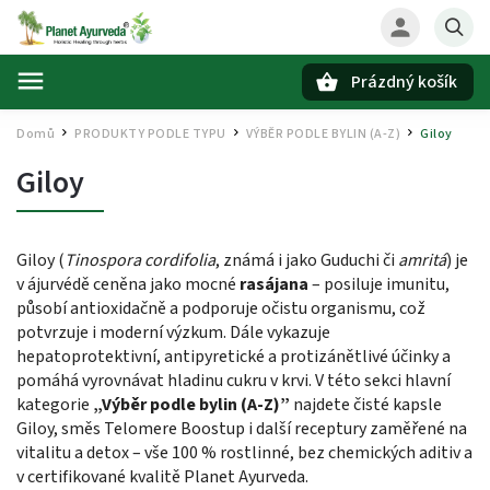
Prázdný košík
Hledat
Domů
PRODUKTY PODLE TYPU
VÝBĚR PODLE BYLIN (A-Z)
Giloy
/
/
/
Giloy
Giloy (
Tinospora cordifolia
, známá i jako Guduchi či
amritá
) je
v ájurvédě ceněna jako mocné
rasájana
– posiluje imunitu,
působí antioxidačně a podporuje očistu organismu, což
potvrzuje i moderní výzkum. Dále vykazuje
hepatoprotektivní, antipyretické a protizánětlivé účinky a
pomáhá vyrovnávat hladinu cukru v krvi. V této sekci hlavní
kategorie
„Výběr podle bylin (A-Z)”
najdete čisté kapsle
Giloy, směs
Telomere Boostup
i další receptury zaměřené na
vitalitu a detox – vše 100 % rostlinné, bez chemických aditiv a
v certifikované kvalitě Planet Ayurveda.