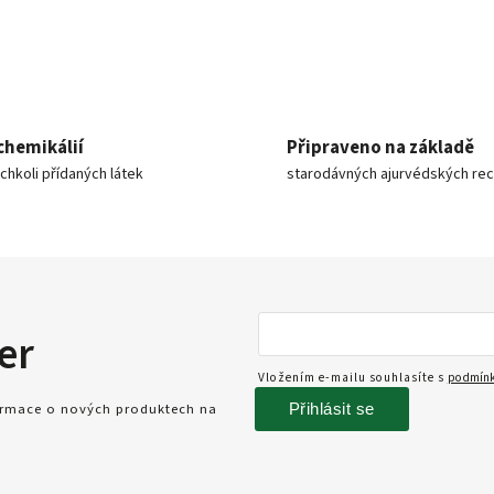
chemikálií
Připraveno na základě
ýchkoli přídaných látek
starodávných ajurvédských re
er
Vložením e-mailu souhlasíte s
podmínk
Přihlásit se
formace o nových produktech na