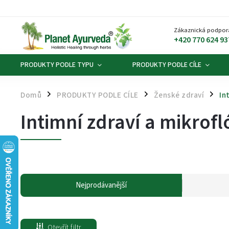
Zákaznická podpor
+420 770 624 93
PRODUKTY PODLE TYPU
PRODUKTY PODLE CÍLE
Domů
PRODUKTY PODLE CÍLE
Ženské zdraví
In
/
/
/
Intimní zdraví a mikrofl
Nejprodávanější
Otevřít filtr