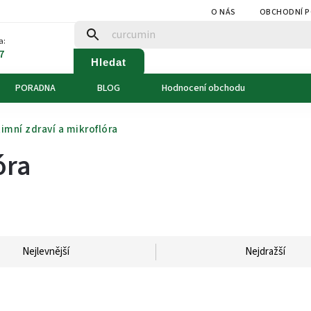
O NÁS
OBCHODNÍ 
a:
7
Hledat
PORADNA
BLOG
Hodnocení obchodu
timní zdraví a mikroflóra
óra
Nejlevnější
Nejdražší