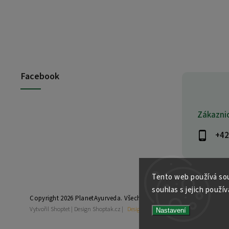
Facebook
Zákazni
+42
Tento web používá sou
souhlas s jejich použív
Copyright 2026
PlanetAyurveda
. Všechna práva vyhrazena.
Vytvořil
Shoptet
| Design
Shoptak.cz
|
Design by Almao.eu
Nastavení