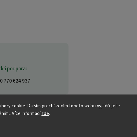
cká podpora:
0 770 624 937
bory cookie. Dalším procházením tohoto webu vyjadřujete
áním.. Více informací
zde
.