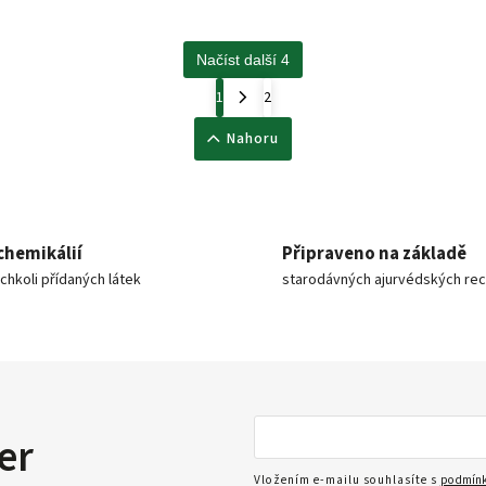
Načíst další 4
1
2
Nahoru
chemikálií
Připraveno na základě
ýchkoli přídaných látek
starodávných ajurvédských re
er
Vložením e-mailu souhlasíte s
podmínk