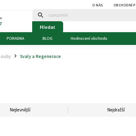
O NÁS
OBCHODNÍ 
a:
7
Hledat
PORADNA
BLOG
Hodnocení obchodu
louby
Svaly a Regenerace
/
Nejlevnější
Nejdražší