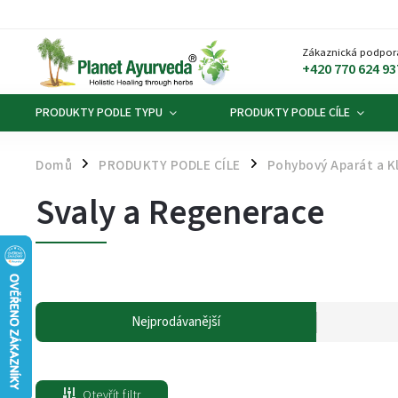
Zákaznická podpor
+420 770 624 93
PRODUKTY PODLE TYPU
PRODUKTY PODLE CÍLE
Domů
PRODUKTY PODLE CÍLE
Pohybový Aparát a K
/
/
Svaly a Regenerace
Nejprodávanější
Otevřít filtr