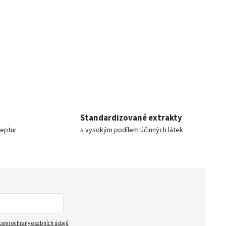
Standardizované extrakty
ceptur
s vysokým podílem účinných látek
ami ochrany osobních údajů