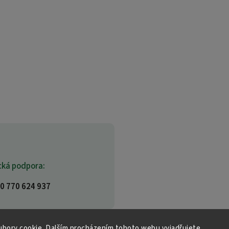
cká podpora:
0 770 624 937
bory cookie. Dalším procházením tohoto webu vyjadřujete