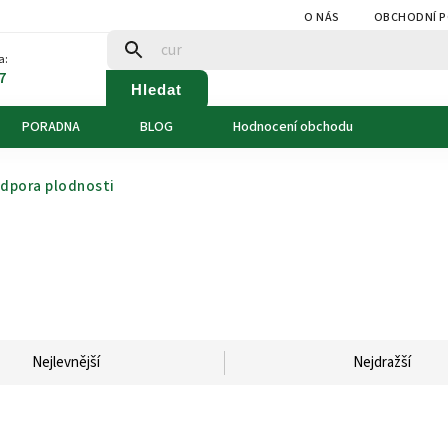
O NÁS
OBCHODNÍ 
a:
7
Hledat
PORADNA
BLOG
Hodnocení obchodu
dpora plodnosti
Nejlevnější
Nejdražší