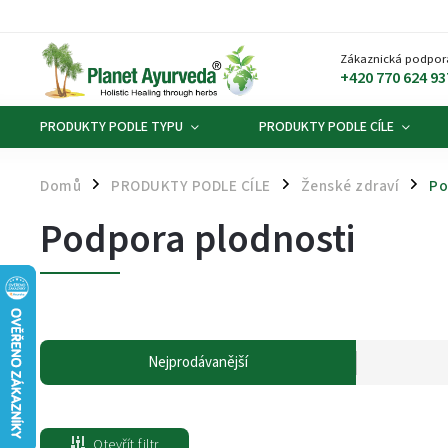
Zákaznická podpor
+420 770 624 93
PRODUKTY PODLE TYPU
PRODUKTY PODLE CÍLE
Domů
PRODUKTY PODLE CÍLE
Ženské zdraví
Po
/
/
/
Podpora plodnosti
Nejprodávanější
Otevřít filtr