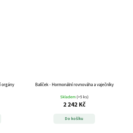
í orgány
Balíček - Hormonální rovnováha a vaječníky
Skladem
(>5 ks)
2 242 Kč
Do košíku