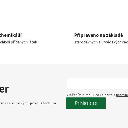
chemikálií
Připraveno na základě
ýchkoli přídaných látek
starodávných ajurvédských re
er
Vložením e-mailu souhlasíte s
podmínk
Přihlásit se
formace o nových produktech na