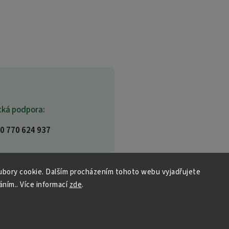
cká podpora:
0 770 624 937
bory cookie. Dalším procházením tohoto webu vyjadřujete
áním.. Více informací
zde
.