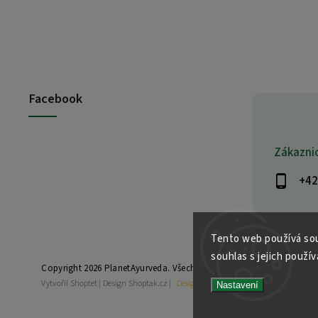
Facebook
Zákazni
+42
Tento web používá sou
souhlas s jejich použív
Copyright 2026
PlanetAyurveda
. Všechna práva vyhrazena.
Vytvořil
Shoptet
| Design
Shoptak.cz
|
Design by Almao.eu
Nastavení