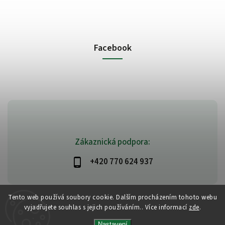
Facebook
Zákaznická podpora:
+420 770 624 937
Tento web používá soubory cookie. Dalším procházením tohoto webu
vyjadřujete souhlas s jejich používáním.. Více informací
zde
.
Copyright 2026
PlanetAyurveda
. Všechna práva vyhrazena.
Vytvořil
Shoptet
| Design
Shoptak.cz
|
Design by Almao.eu
Nastavení