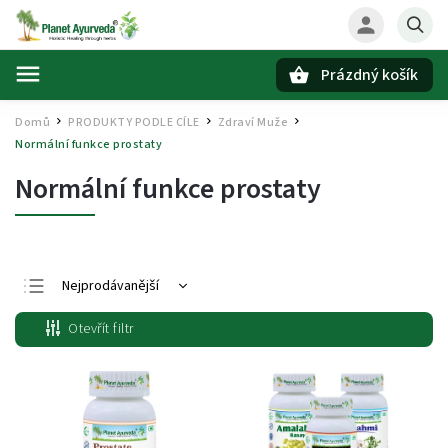
Prázdný košík
Hledat
Domů
PRODUKTY PODLE CÍLE
Zdraví Muže
/
/
/
Normální funkce prostaty
Normální funkce prostaty
Nejprodávanější
Nejlevnější
Otevřít filtr
Nejdražší
Abecedně