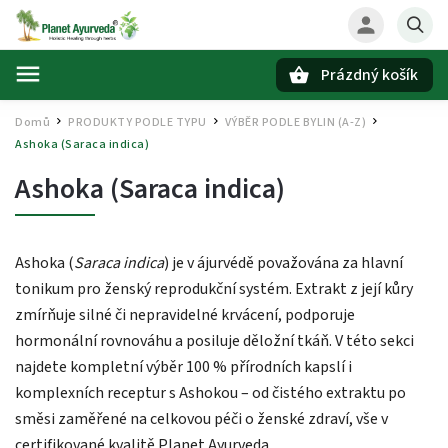
Prázdný košík
Hledat
Domů
PRODUKTY PODLE TYPU
VÝBĚR PODLE BYLIN (A-Z)
/
/
/
Ashoka (Saraca indica)
Ashoka (Saraca indica)
Ashoka (
Saraca indica
) je v ájurvédě považována za hlavní
tonikum pro ženský reprodukční systém. Extrakt z její kůry
zmírňuje silné či nepravidelné krvácení, podporuje
hormonální rovnováhu a posiluje děložní tkáň. V této sekci
najdete kompletní výběr 100 % přírodních kapslí i
komplexních receptur s Ashokou – od čistého extraktu po
směsi zaměřené na celkovou péči o ženské zdraví, vše v
certifikované kvalitě Planet Ayurveda.