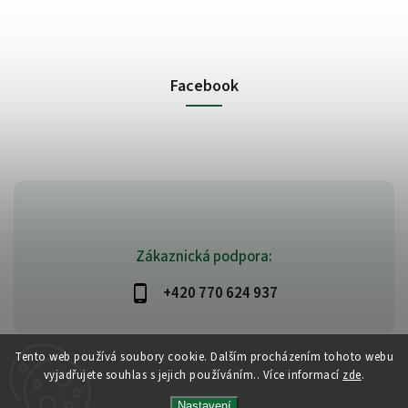
Facebook
Zákaznická podpora:
+420 770 624 937
Tento web používá soubory cookie. Dalším procházením tohoto webu
vyjadřujete souhlas s jejich používáním.. Více informací
zde
.
Copyright 2026
PlanetAyurveda
. Všechna práva vyhrazena.
Vytvořil
Shoptet
| Design
Shoptak.cz
|
Design by Almao.eu
Nastavení