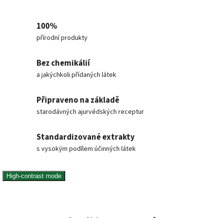
100%
přírodní produkty
Bez chemikálií
a jakýchkoli přídaných látek
Připraveno na základě
starodávných ajurvédských receptur
Standardizované extrakty
s vysokým podílem účinných látek
High-contrast mode