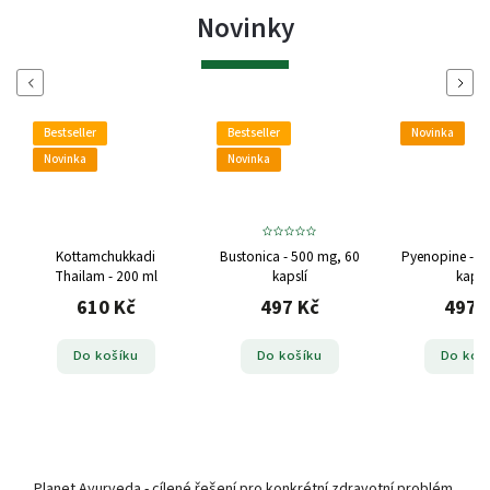
Novinky
Previous
Next
Bestseller
Bestseller
Novinka
Novinka
Novinka
Kottamchukkadi
Bustonica - 500 mg, 60
Pyenopine - 5
Thailam - 200 ml
kapslí
kapsl
610 Kč
497 Kč
497 
Do košíku
Do košíku
Do koš
Planet Ayurveda - cílené řešení pro konkrétní zdravotní problém.