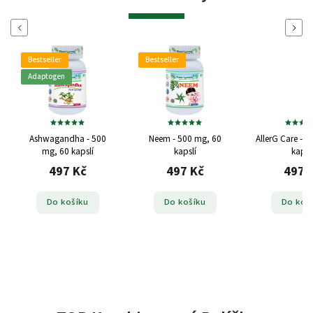
Previous
Next
Bestseller
Bestseller
Adaptogen
Ashwagandha - 500
Neem - 500 mg, 60
AllerG Care - 
mg, 60 kapslí
kapslí
kapsl
497 Kč
497 Kč
497 
Do košíku
Do košíku
Do koš