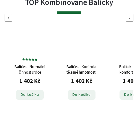
TOP Kombinované Balíčky
Previous
Next
Balíček - Normální
Balíček - Kontrola
Balíček - K
činnost srdce
tělesné hmotnosti
komfort
ba
kloubni-ko
1 402 Kč
1 402 Kč
1 402
Do košíku
Do košíku
Do koš