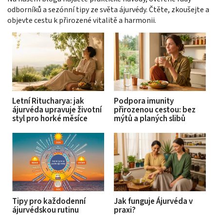
odborníků a sezónní tipy ze světa ájurvédy. Čtěte, zkoušejte a
objevte cestu k přirozené vitalitě a harmonii.
Letní Ritucharya: jak
Podpora imunity
ájurvéda upravuje životní
přirozenou cestou: bez
styl pro horké měsíce
mýtů a planých slibů
Tipy pro každodenní
Jak funguje Ájurvéda v
ájurvédskou rutinu
praxi?