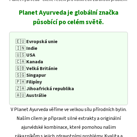
Planet Ayurveda je globální značka
působící po celém světě.
🇪🇺
Evropská unie
🇮🇳
Indie
🇺🇸
USA
🇨🇦
Kanada
🇬🇧
Velká Británie
🇸🇬
Singapur
🇵🇭
Filipíny
🇿🇦
Jihoafrická republika
🇦🇺
Austrálie
V Planet Ayurveda věříme ve velkou sílu přírodních bylin.
Naším cílem je připravit silné extrakty a originální
ajurvédské kombinace, které pomohou našim
zákazníkům s jejich zdravotními problémy. Kvalita a