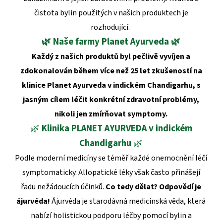
čistota bylin použitých v našich produktech je
rozhodující.
🌿 Naše farmy Planet Ayurveda
🌿
Každý z našich
produktů byl pečlivě vyvíjen a
zdokonalován během více než 25 let zkušeností
na
klinice Planet Ayurveda v indickém Chandigarhu,
s
jasným cílem léčit konkrétní zdravotní problémy,
nikoli jen zmírňovat symptomy.
🌿
Klinika PLANET AYURVEDA v indickém
Chandigarhu
🌿
Podle moderní medicíny se téměř každé onemocnění léčí
symptomaticky. Allopatické léky však často přinášejí
řadu nežádoucích účinků.
Co tedy dělat?
Odpovědí je
ájurvéda!
Ájurvéda je starodávná medicínská věda, která
nabízí holistickou podporu léčby pomocí bylin a