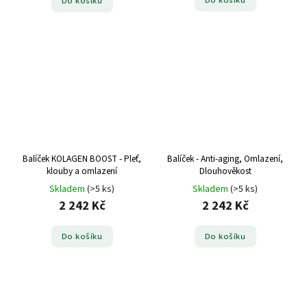
Do košíku
Do košíku
Balíček KOLAGEN BOOST - Pleť,
Balíček - Anti-aging, Omlazení,
klouby a omlazení
Dlouhověkost
Skladem
(>5 ks)
Skladem
(>5 ks)
2 242 Kč
2 242 Kč
Do košíku
Do košíku