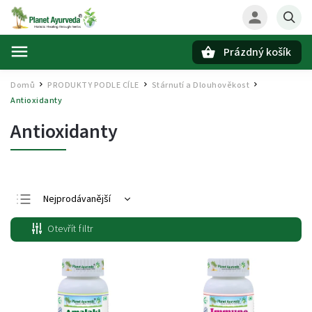
Prázdný košík
Hledat
Domů
PRODUKTY PODLE CÍLE
Stárnutí a Dlouhověkost
/
/
/
Antioxidanty
Antioxidanty
Nejprodávanější
Nejlevnější
Otevřít filtr
Nejdražší
Abecedně