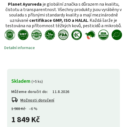
Planet Ayurveda
je globální značka s důrazem na kvalitu,
čistotu a transparentnost. Všechny produkty jsou vyráběny v
souladu s přísnými standardy kvality a mají mezinárodně
uznávané
certifikace GMP, ISO a HALAL
. Každá šarže je
testována na přítomnost těžkých kovů, pesticidů a mikrobů.
Detailní informace
Skladem
(>5 ks)
Můžeme doručit do:
11.8.2026
Možnosti doručení
1 988 Kč
–6 %
1 849 Kč