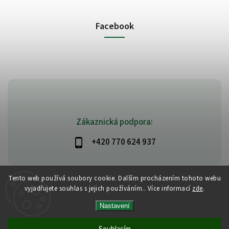
Facebook
Zákaznická podpora:
+420 770 624 937
Tento web používá soubory cookie. Dalším procházením tohoto webu
vyjadřujete souhlas s jejich používáním.. Více informací
zde
.
Copyright 2026
PlanetAyurveda
. Všechna práva vyhrazena.
Vytvořil
Shoptet
| Design
Shoptak.cz
|
Design by Almao.eu
Nastavení