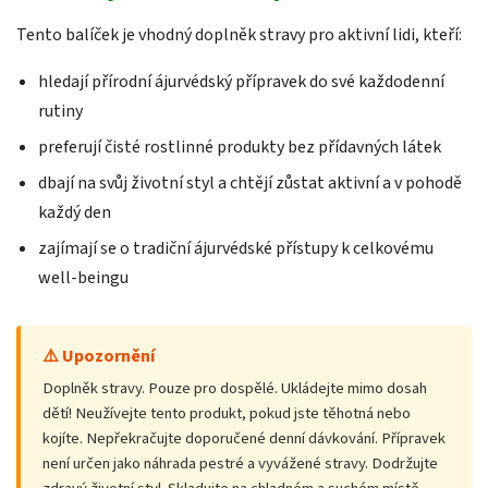
Tento balíček je vhodný doplněk stravy pro aktivní lidi, kteří:
hledají přírodní ájurvédský přípravek do své každodenní
rutiny
preferují čisté rostlinné produkty bez přídavných látek
dbají na svůj životní styl a chtějí zůstat aktivní a v pohodě
každý den
zajímají se o tradiční ájurvédské přístupy k celkovému
well-beingu
⚠️ Upozornění
Doplněk stravy. Pouze pro dospělé. Ukládejte mimo dosah
dětí! Neužívejte tento produkt, pokud jste těhotná nebo
kojíte. Nepřekračujte doporučené denní dávkování. Přípravek
není určen jako náhrada pestré a vyvážené stravy. Dodržujte