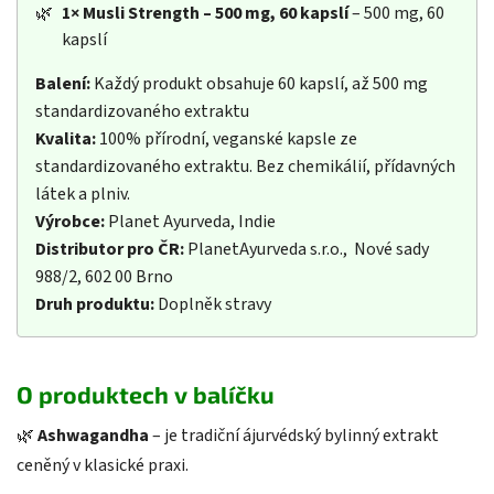
🌿
1×
Musli Strength – 500 mg, 60 kapslí
– 500 mg, 60
kapslí
Balení:
Každý produkt obsahuje 60 kapslí, až 500 mg
standardizovaného extraktu
Kvalita:
100% přírodní, veganské kapsle ze
standardizovaného extraktu. Bez chemikálií, přídavných
látek a plniv.
Výrobce:
Planet Ayurveda, Indie
Distributor pro ČR:
PlanetAyurveda s.r.o., Nové sady
988/2, 602 00 Brno
Druh produktu:
Doplněk stravy
O produktech v balíčku
🌿
Ashwagandha
– je tradiční ájurvédský bylinný extrakt
ceněný v klasické praxi.