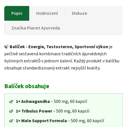
Popis
Hodnocení
Diskuze
Značka
Planet Ayurveda
🍃
Balíček - Energie, Testosteron, Sportovní výkon
je
pečlivě sestavená kombinace tradičních ájurvédských
bylinných extraktů v jednom balení. Každý produkt v balíčku
obsahuje standardizovaný extrakt nejvyšší kvality.
Balíček obsahuje
🌿
1×
Ashwagandha
– 500 mg, 60 kapslí
🌿
1×
Tribulus Power
– 500 mg, 60 kapslí
🌿
1×
Male Support Formula
– 500 mg, 60 kapslí