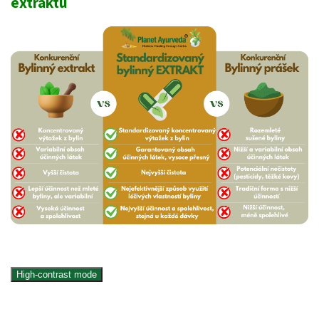
extraktů
High-contrast mode