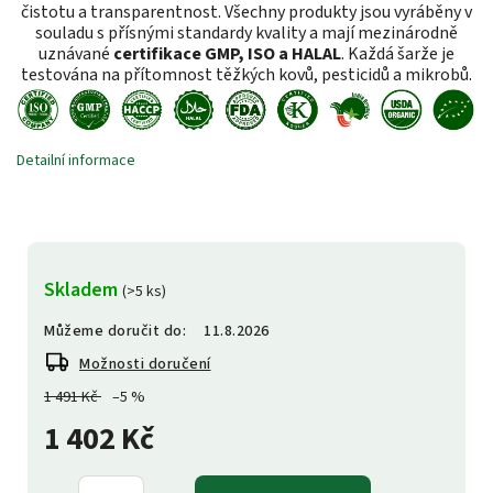
čistotu a transparentnost. Všechny produkty jsou vyráběny v
souladu s přísnými standardy kvality a mají mezinárodně
uznávané
certifikace GMP, ISO a HALAL
. Každá šarže je
testována na přítomnost těžkých kovů, pesticidů a mikrobů.
Detailní informace
Skladem
(>5 ks)
Můžeme doručit do:
11.8.2026
Možnosti doručení
1 491 Kč
–5 %
1 402 Kč