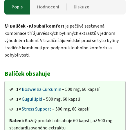
Popis
Hodnocení
Diskuze
🍃
Balíček - Kloubní komfort
je pečlivě sestavená
kombinace tří ájurvédských bylinných extraktů v jednom
výhodném balení. V tradiční ájurvédské praxi se tyto byliny
tradičně kombinují pro podporu kloubního komfortu a
pohyblivosti.
Balíček obsahuje
🌿
1×
Boswellia Curcumin
– 500 mg, 60 kapslí
🌿
1×
Gugullipid
– 500 mg, 60 kapslí
🌿
1×
Stress Support
– 500 mg, 60 kapslí
Balení:
Každý produkt obsahuje 60 kapslí, až 500 mg
standardizovaného extraktu