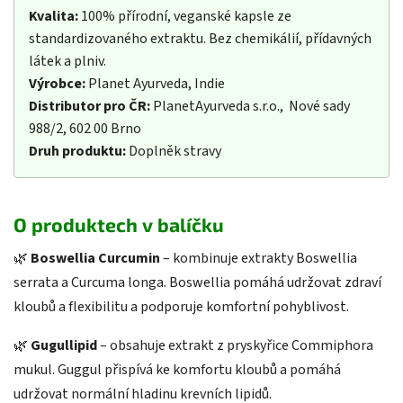
Kvalita:
100% přírodní, veganské kapsle ze
standardizovaného extraktu. Bez chemikálií, přídavných
látek a plniv.
Výrobce:
Planet Ayurveda, Indie
Distributor pro ČR:
PlanetAyurveda s.r.o., Nové sady
988/2, 602 00 Brno
Druh produktu:
Doplněk stravy
O produktech v balíčku
🌿
Boswellia Curcumin
– kombinuje extrakty Boswellia
serrata a Curcuma longa. Boswellia pomáhá udržovat zdraví
kloubů a flexibilitu a podporuje komfortní pohyblivost.
🌿
Gugullipid
– obsahuje extrakt z pryskyřice Commiphora
mukul. Guggul přispívá ke komfortu kloubů a pomáhá
udržovat normální hladinu krevních lipidů.