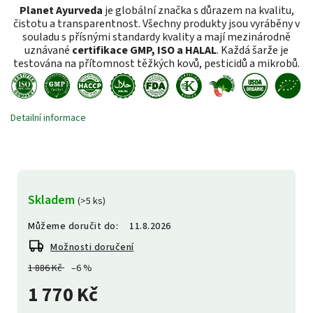
Planet Ayurveda
je globální značka s důrazem na kvalitu,
čistotu a transparentnost. Všechny produkty jsou vyráběny v
souladu s přísnými standardy kvality a mají mezinárodně
uznávané
certifikace GMP, ISO a HALAL
. Každá šarže je
testována na přítomnost těžkých kovů, pesticidů a mikrobů.
Detailní informace
Skladem
(>5 ks)
Můžeme doručit do:
11.8.2026
Možnosti doručení
1 886 Kč
–6 %
1 770 Kč