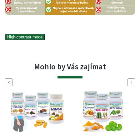
High-contrast mode
Mohlo by Vás zajímat
Previous
Next