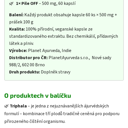
🌿
1×
Pile OFF
– 500 mg, 60 kapslí
Balení:
Každý produkt obsahuje kapsle 60 ks × 500 mg +
prášek 100 g
Kvalita:
100% přírodní, veganské kapsle ze
standardizovaného extraktu. Bez chemikálií, přídavných
látek a plniv.
Výrobce:
Planet Ayurveda, Indie
Distributor pro ČR:
PlanetAyurveda s.r.o., Nové sady
988/2, 602 00 Brno
Druh produktu:
Doplněk stravy
O produktech v balíčku
🌿
Triphala
– je jedna z nejuznávanějších ájurvédských
formulí – kombinace tří plodů tradičně ceněná pro podporu
přirozeného čištění organismu.