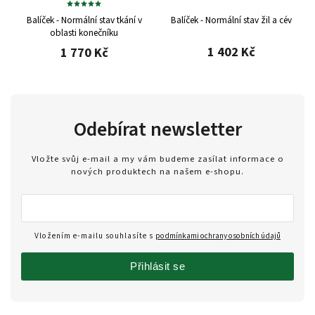
Balíček - Normální stav tkání v
Balíček - Normální stav žil a cév
oblasti konečníku
1 402 Kč
1 770 Kč
Odebírat newsletter
Vložte svůj e-mail a my vám budeme zasílat informace o
nových produktech na našem e-shopu.
Vložením e-mailu souhlasíte s
podmínkami ochrany osobních údajů
Přihlásit se