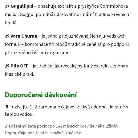
🌿
Gugullipid
– obsahuje extrakt z pryskyřice Commiphora
mukul. Guggul pomáhá udržovat normální hladinu krevních
lipidů.
🌿
Vara Churna
– je jedna z nejuznávanějších ájurvédských
formulí – kombinace tří plodů tradičně ceněná pro podporu
přirozeného čištění organismu.
🌿
Pile OFF
– je tradiční ájurvédský bylinný extrakt ceněný v
klasické praxi.
Doporučené dávkování
💊
užívejte 1–2 zarovnané čajové lžičky 2x denně , ideálně s
teplou vodou.
Zlepšení můžete pocítit po 1–2 měsících pravidelného užívání.
Doporučujeme užívat minimálně 3 měsíce.