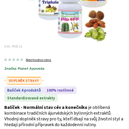
Kód:
PAB121
Neohodnoceno
Značka:
Planet Ayurveda
DOPLNĚK STRAVY
Balíček 4 produktů
100% rostlinné
Standardizované extrakty
Balíček - Normální stav cév a konečníku
je oblíbená
kombinace tradičních ájurvédských bylinných extraktů.
Vhodný doplněk stravy pro ty, kteří dbají na svůj životní styl a
hledají přírodní přípravek do každodenní rutiny.