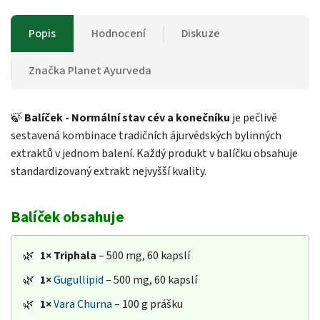
Popis
Hodnocení
Diskuze
Značka
Planet Ayurveda
🍃
Balíček - Normální stav cév a konečníku
je pečlivě
sestavená kombinace tradičních ájurvédských bylinných
extraktů v jednom balení. Každý produkt v balíčku obsahuje
standardizovaný extrakt nejvyšší kvality.
Balíček obsahuje
🌿
1×
Triphala
– 500 mg, 60 kapslí
🌿
1×
Gugullipid
– 500 mg, 60 kapslí
🌿
1×
Vara Churna
– 100 g prášku