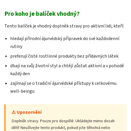
Pro koho je balíček vhodný?
Tento balíček je vhodný doplněk stravy pro aktivní lidi, kteří:
hledají přírodní ájurvédský přípravek do své každodenní
rutiny
preferují čisté rostlinné produkty bez přídavných látek
dbají na svůj životní styl a chtějí zůstat aktivní a v pohodě
každý den
zajímají se o tradiční ájurvédské přístupy k celkovému
well-beingu
⚠️ Upozornění
Doplněk stravy. Pouze pro dospělé. Ukládejte mimo dosah
dětí! Neužívejte tento produkt, pokud jste těhotná nebo