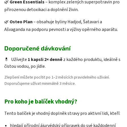
🌿
Green Essentials
– komplex zelených superpotravin pro
přirozenou detoxikaci a doplnění živin.
🌿
Osteo Plan
– obsahuje byliny Hadjod, Šatavari a
Ašvaganda na podporu pevnosti a výživy opěrného aparátu.
Doporučené dávkování
💊
Užívejte
1 kapsli 2× denně
z každého produktu, ideálně s
čistou vodou, po jídle.
Zlepšení můžete pocítit po 1–2 měsících pravidelného užívání.
Doporučujeme užívat minimálně 3 měsíce.
Pro koho je balíček vhodný?
Tento balíček je vhodný doplněk stravy pro aktivní lidi, kteří:
hledají přírodní ájurvédský přípravek do své každodenní