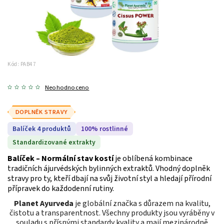
Kód:
PAB47
Neohodnoceno
DOPLNĚK STRAVY
Balíček 4 produktů
100% rostlinné
Standardizované extrakty
Balíček – Normální stav kostí
je oblíbená kombinace
tradičních ájurvédských bylinných extraktů. Vhodný doplněk
stravy pro ty, kteří dbají na svůj životní styl a hledají přírodní
přípravek do každodenní rutiny.
Planet Ayurveda
je globální značka s důrazem na kvalitu,
čistotu a transparentnost. Všechny produkty jsou vyráběny v
souladu s přísnými standardy kvality a mají mezinárodně