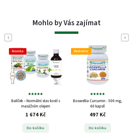
Mohlo by Vás zajímat
Previous
Next
Novinka
Bestseller
Balíček – Normální stav kostí s
Boswellia Curcumin - 500 mg,
masážním olejem
60 kapslí
1 674 Kč
497 Kč
Do košíku
Do košíku