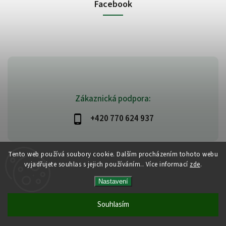
Facebook
Zákaznická podpora:
+420 770 624 937
Tento web používá soubory cookie. Dalším procházením tohoto webu
vyjadřujete souhlas s jejich používáním.. Více informací
zde
.
Copyright 2026
PlanetAyurveda
. Všechna práva vyhrazena.
Vytvořil
Shoptet
| Design
Shoptak.cz
|
Design by Almao.eu
Nastavení
Souhlasím