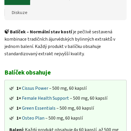
Diskuze
🍃 Balíček – Normální stav kostí
je pečlivě sestavená
kombinace tradičních ájurvédských bylinných extraktů v
jednom balení. Každý produkt v balíčku obsahuje
standardizovaný extrakt nejvyšší kvality.
Balíček obsahuje
🌿
1×
Cissus Power
– 500 mg, 60 kapslí
🌿
1×
Female Health Support
– 500 mg, 60 kapslí
🌿
1×
Green Essentials
– 500 mg, 60 kapslí
🌿
1×
Osteo Plan
– 500 mg, 60 kapslí
Balení:
Každý produkt obsahuje 4x 60 kapslí, až 500 mg