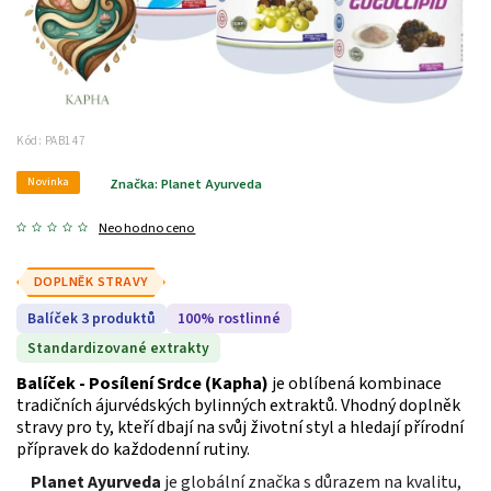
Kód:
PAB147
Novinka
Značka:
Planet Ayurveda
Neohodnoceno
DOPLNĚK STRAVY
Balíček 3 produktů
100% rostlinné
Standardizované extrakty
Balíček - Posílení Srdce (Kapha)
je oblíbená kombinace
tradičních ájurvédských bylinných extraktů. Vhodný doplněk
stravy pro ty, kteří dbají na svůj životní styl a hledají přírodní
přípravek do každodenní rutiny.
Planet Ayurveda
je globální značka s důrazem na kvalitu,