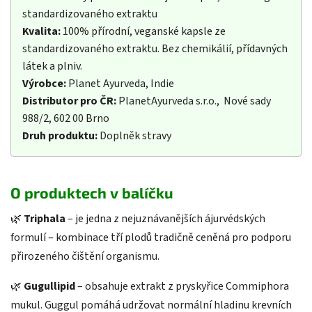
standardizovaného extraktu
Kvalita:
100% přírodní, veganské kapsle ze
standardizovaného extraktu. Bez chemikálií, přídavných
látek a plniv.
Výrobce:
Planet Ayurveda, Indie
Distributor pro ČR:
PlanetAyurveda s.r.o., Nové sady
988/2, 602 00 Brno
Druh produktu:
Doplněk stravy
O produktech v balíčku
🌿
Triphala
– je jedna z nejuznávanějších ájurvédských
formulí – kombinace tří plodů tradičně ceněná pro podporu
přirozeného čištění organismu.
🌿
Gugullipid
– obsahuje extrakt z pryskyřice Commiphora
mukul. Guggul pomáhá udržovat normální hladinu krevních