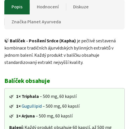
Popis
Hodnocení
Diskuze
Značka
Planet Ayurveda
🍃
Balíček - Posílení Srdce (Kapha)
je pečlivě sestavená
kombinace tradičních ájurvédských bylinných extraktů v
jednom balení. Každý produkt v balíčku obsahuje
standardizovaný extrakt nejvyšší kvality.
Balíček obsahuje
🌿
1×
Triphala
– 500 mg, 60 kapslí
🌿
1×
Gugullipid
– 500 mg, 60 kapslí
🌿
1×
Arjuna
– 500 mg, 60 kapslí
Balení:
Každý produkt obsahuje 60 kapslí, až 500 mg