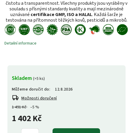
čistotu a transparentnost. Všechny produkty jsou vyráběny v
souladu s přísnými standardy kvality a mají mezinárodně
uznávané
certifikace GMP, ISO a HALAL
. Každá šarže je
testována na přítomnost těžkých kovů, pesticidů a mikrobů.
Detailní informace
Skladem
(>5 ks)
Můžeme doručit do:
12.8.2026
Možnosti doručení
1 491 Kč
–5 %
1 402 Kč