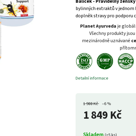
Balíček - Pravidelný ženský
bylinných extraktů v jednom b
doplněk stravy pro podporu c
Planet Ayurveda
je globál
Všechny produkty jsou 
mezinárodně uznávané
ce
přítomn
Detailní informace
1 988 Kč
–6 %
1 849 Kč
Skladem
(>5 ks)