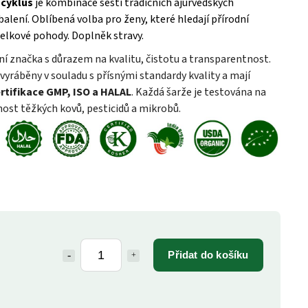
 cyklus
je kombinace šesti tradičních ájurvédských
alení. Oblíbená volba pro ženy, které hledají přírodní
elkové pohody. Doplněk stravy.
ní značka s důrazem na kvalitu, čistotu a transparentnost.
vyráběny v souladu s přísnými standardy kvality a mají
rtifikace GMP, ISO a HALAL
. Každá šarže je testována na
ost těžkých kovů, pesticidů a mikrobů.
Přidat do košíku