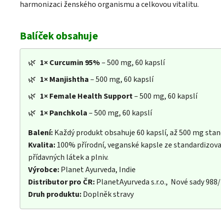
harmonizaci ženského organismu a celkovou vitalitu.
Balíček obsahuje
🌿
1×
Curcumin 95%
– 500 mg, 60 kapslí
🌿
1×
Manjishtha
– 500 mg, 60 kapslí
🌿
1×
Female Health Support
– 500 mg, 60 kapslí
🌿
1×
Panchkola
– 500 mg, 60 kapslí
Balení:
Každý produkt obsahuje 60 kapslí, až 500 mg sta
Kvalita:
100% přírodní, veganské kapsle ze standardizova
přídavných látek a plniv.
Výrobce:
Planet Ayurveda, Indie
Distributor pro ČR:
PlanetAyurveda s.r.o., Nové sady 988
Druh produktu:
Doplněk stravy