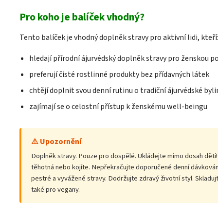
Pro koho je balíček vhodný?
Tento balíček je vhodný doplněk stravy pro aktivní lidi, kteří
hledají přírodní ájurvédský doplněk stravy pro ženskou 
preferují čisté rostlinné produkty bez přídavných látek
chtějí doplnit svou denní rutinu o tradiční ájurvédské byli
zajímají se o celostní přístup k ženskému well-beingu
⚠️ Upozornění
Doplněk stravy. Pouze pro dospělé. Ukládejte mimo dosah dětí!
těhotná nebo kojíte. Nepřekračujte doporučené denní dávkování
pestré a vyvážené stravy. Dodržujte zdravý životní styl. Sklad
také pro vegany.