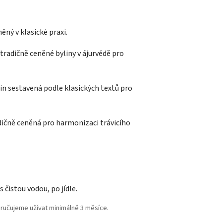
ěný v klasické praxi.
 tradičně ceněné byliny v ájurvédě pro
lin sestavená podle klasických textů pro
adičně ceněná pro harmonizaci trávicího
 čistou vodou, po jídle.
oručujeme užívat minimálně 3 měsíce.