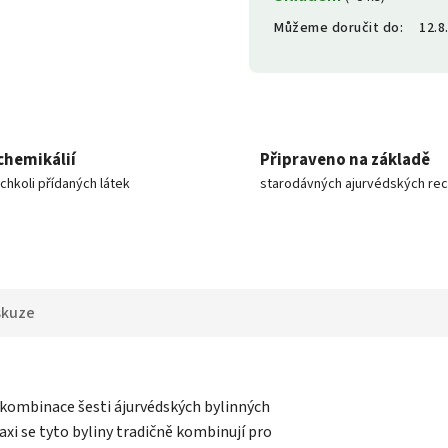
Můžeme doručit do:
12.8
chemikálií
Připraveno na základě
ýchkoli přídaných látek
starodávných ajurvédských re
skuze
 kombinace šesti ájurvédských bylinných
xi se tyto byliny tradičně kombinují pro