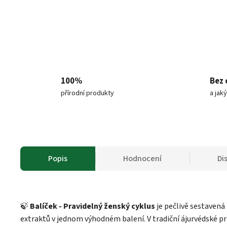
100%
Bez 
přírodní produkty
a jak
Popis
Hodnocení
Di
🍃
Balíček - Pravidelný ženský cyklus
je pečlivě sestavená
extraktů v jednom výhodném balení. V tradiční ájurvédské pra