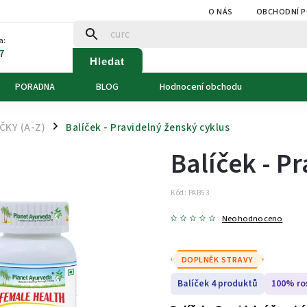
O NÁS
OBCHODNÍ 
a:
7
Hledat
PORADNA
BLOG
Hodnocení obchodu
ČKY (A-Z)
Balíček - Pravidelný ženský cyklus
/
Balíček - P
Kód:
PAB53
Neohodnoceno
DOPLNĚK STRAVY
Balíček 4 produktů
100% ro