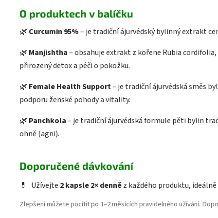
O produktech v balíčku
🌿
Curcumin 95%
– je tradiční ájurvédský bylinný extrakt cen
🌿
Manjishtha
– obsahuje extrakt z kořene Rubia cordifolia,
přirozený detox a péči o pokožku.
🌿
Female Health Support
– je tradiční ájurvédská směs by
podporu ženské pohody a vitality.
🌿
Panchkola
– je tradiční ájurvédská formule pěti bylin tr
ohně (agni).
Doporučené dávkování
💊
Užívejte
2 kapsle 2× denně
z každého produktu, ideálně s
Zlepšení můžete pocítit po 1–2 měsících pravidelného užívání. Dop