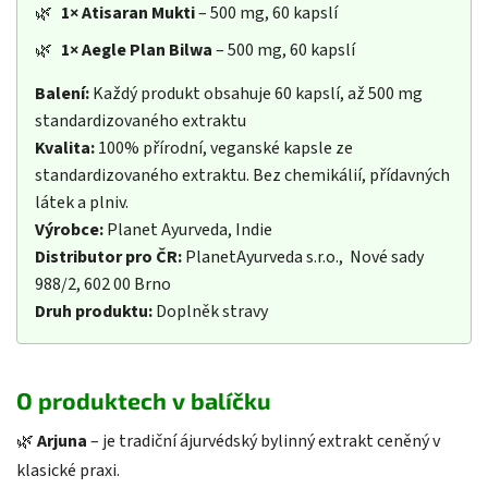
🌿
1×
Atisaran Mukti
– 500 mg, 60 kapslí
🌿
1×
Aegle Plan Bilwa
– 500 mg, 60 kapslí
Balení:
Každý produkt obsahuje 60 kapslí, až 500 mg
standardizovaného extraktu
Kvalita:
100% přírodní, veganské kapsle ze
standardizovaného extraktu. Bez chemikálií, přídavných
látek a plniv.
Výrobce:
Planet Ayurveda, Indie
Distributor pro ČR:
PlanetAyurveda s.r.o., Nové sady
988/2, 602 00 Brno
Druh produktu:
Doplněk stravy
O produktech v balíčku
🌿
Arjuna
– je tradiční ájurvédský bylinný extrakt ceněný v
klasické praxi.