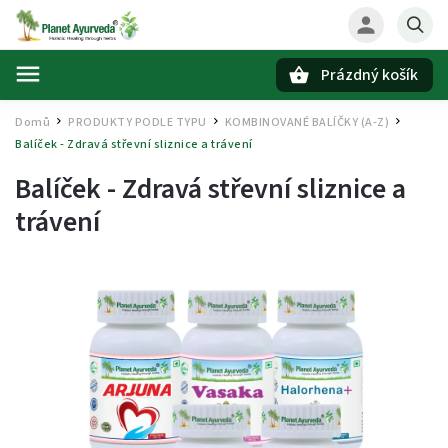
Prázdný košík
Hledat
Domů
PRODUKTY PODLE TYPU
KOMBINOVANÉ BALÍČKY (A-Z)
/
/
/
Balíček - Zdravá střevní sliznice a trávení
Balíček - Zdravá střevní sliznice a
trávení