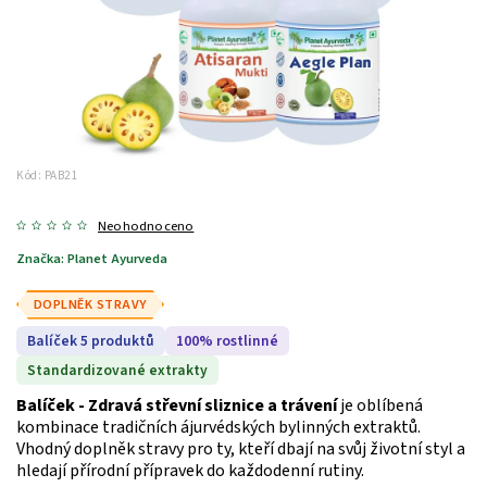
Kód:
PAB21
Neohodnoceno
Značka:
Planet Ayurveda
DOPLNĚK STRAVY
Balíček 5 produktů
100% rostlinné
Standardizované extrakty
Balíček - Zdravá střevní sliznice a trávení
je oblíbená
kombinace tradičních ájurvédských bylinných extraktů.
Vhodný doplněk stravy pro ty, kteří dbají na svůj životní styl a
hledají přírodní přípravek do každodenní rutiny.