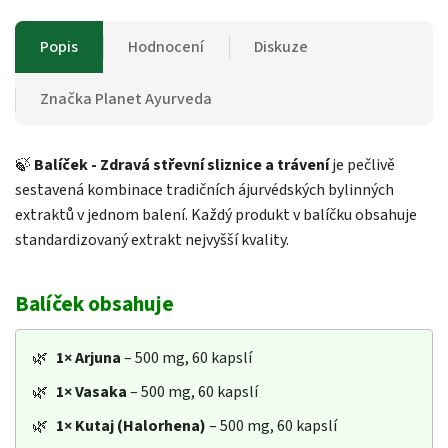
Popis
Hodnocení
Diskuze
Značka
Planet Ayurveda
🍃
Balíček - Zdravá střevní sliznice a trávení
je pečlivě
sestavená kombinace tradičních ájurvédských bylinných
extraktů v jednom balení. Každý produkt v balíčku obsahuje
standardizovaný extrakt nejvyšší kvality.
Balíček obsahuje
🌿
1×
Arjuna
– 500 mg, 60 kapslí
🌿
1×
Vasaka
– 500 mg, 60 kapslí
🌿
1×
Kutaj (Halorhena)
– 500 mg, 60 kapslí