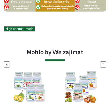
High-contrast mode
Mohlo by Vás zajímat
Previous
Next