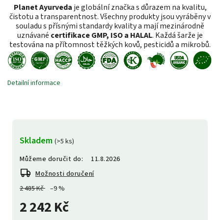
Planet Ayurveda
je globální značka s důrazem na kvalitu,
čistotu a transparentnost. Všechny produkty jsou vyráběny v
souladu s přísnými standardy kvality a mají mezinárodně
uznávané
certifikace GMP, ISO a HALAL
. Každá šarže je
testována na přítomnost těžkých kovů, pesticidů a mikrobů.
Detailní informace
Skladem
(>5 ks)
Můžeme doručit do:
11.8.2026
Možnosti doručení
2 485 Kč
–9 %
2 242 Kč