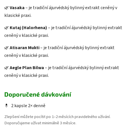
🌿
Vasaka
– je tradiční ájurvédský bylinný extrakt ceněný v
klasické praxi.
🌿
Kutaj (Halorhena)
– je tradiční ájurvédský bylinný extrakt
ceněný v klasické praxi.
🌿
Atisaran Mukti
– je tradiční ájurvédský bylinný extrakt
ceněný v klasické praxi.
🌿
Aegle Plan Bilwa
– je tradiční ájurvédský bylinný extrakt
ceněný v klasické praxi.
Doporučené dávkování
💊
2 kapsle 2× denně
Zlepšení můžete pocítit po 1–2 měsících pravidelného užívání.
Doporučujeme užívat minimálně 3 měsíce.