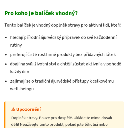
Pro koho je balíček vhodný?
Tento balíček je vhodný doplněk stravy pro aktivní lidi, kteří:
hledají přírodní ájurvédský přípravek do své každodenní
rutiny
preferují čisté rostlinné produkty bez přídavných látek
dbají na svůj životní styl a chtějí zůstat aktivní a v pohodě
každý den
zajímají se o tradiční ájurvédské přístupy k celkovému
well-beingu
⚠️ Upozornění
Doplněk stravy. Pouze pro dospělé. Ukládejte mimo dosah
dětí! Neužívejte tento produkt, pokud jste těhotná nebo