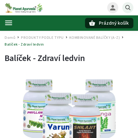
Prázdný košík
Hledat
Domů
PRODUKTY PODLE TYPU
KOMBINOVANÉ BALÍČKY (A-Z)
/
/
/
Balíček - Zdraví ledvin
Balíček - Zdraví ledvin