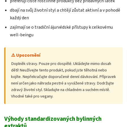
preferují čisté rostlinné produkty bez přídavných látek
dbají na svůj životní styl a chtějí zůstat aktivní a v pohodě
každý den
zajímají se o tradiční ájurvédské přístupy k celkovému
well-beingu
⚠️ Upozornění
Doplněk stravy. Pouze pro dospělé. Ukládejte mimo dosah
dětí! Neužívejte tento produkt, pokud jste těhotná nebo
kojíte. Nepřekračujte doporučené denní dávkování. Přípravek
není určen jako náhrada pestré a vyvážené stravy. Dodržujte
zdravý životní styl. Skladujte na chladném a suchém místě.
Vhodné také pro vegany.
Výhody standardizovaných bylinných
extraktů