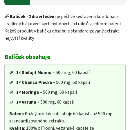
🍃
Balíček - Zdraví ledvin
je pečlivě sestavená kombinace
tradičních ájurvédských bylinných extraktů v jednom balení.
Každý produkt v balíčku obsahuje standardizovaný extrakt
nejvyšší kvality.
Balíček obsahuje
🌿
1×
Shilajit Mumio
– 500 mg, 60 kapslí
🌿
1×
Chanca Piedra
– 500 mg, 60 kapslí
🌿
1×
Moringa
– 500 mg, 60 kapslí
🌿
1×
Varuna
– 500 mg, 60 kapslí
Balení:
Každý produkt obsahuje 60 kapslí, až 500 mg
standardizovaného extraktu
Kvalita:
100% přírodní, veganské kapsle ze