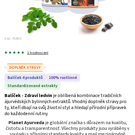
Kód:
PAB09
1 hodnocení
DOPLNĚK STRAVY
Balíček 4 produktů
100% rostlinné
Standardizované extrakty
Balíček - Zdraví ledvin
je oblíbená kombinace tradičních
ájurvédských bylinných extraktů. Vhodný doplněk stravy pro
ty, kteří dbají na svůj životní styl a hledají přírodní přípravek
do každodenní rutiny.
Planet Ayurveda
je globální značka s důrazem na kvalitu,
čistotu a transparentnost. Všechny produkty jsou vyráběny v
souladu s přísnými standardy kvality a mají mezinárodně