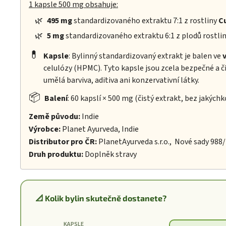
1 kapsle 500 mg obsahuje:
🌿
495 mg
standardizovaného extraktu 7:1 z rostliny
C
🌿
5 mg
standardizovaného extraktu 6:1 z plodů rostli
💊
Kapsle
: Bylinný standardizovaný extrakt je balen ve
celulózy (HPMC). Tyto kapsle jsou zcela bezpečné a č
umělá barviva, aditiva ani konzervativní látky.
📦
Balení
: 60 kapslí × 500 mg (čistý extrakt, bez jakýchk
Země původu:
Indie
Výrobce:
Planet Ayurveda, Indie
Distributor pro ČR:
PlanetAyurveda s.r.o., Nové sady 988
Druh produktu:
Doplněk stravy
📐 Kolik bylin skutečně dostanete?
KAPSLE