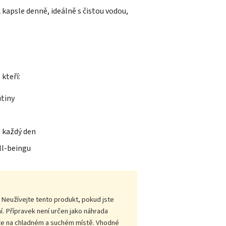
 kapsle denně, ideálně s čistou vodou,
kteří:
utiny
ě každý den
ll-beingu
 Neužívejte tento produkt, pokud jste
. Přípravek není určen jako náhrada
ujte na chladném a suchém místě. Vhodné