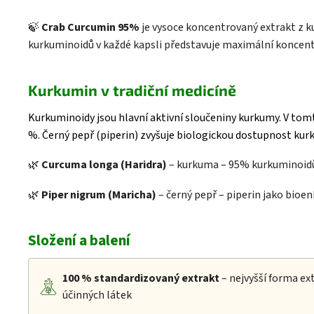
🍃
Crab Curcumin 95%
je vysoce koncentrovaný extrakt z 
kurkuminoidů v každé kapsli představuje maximální koncent
Kurkumin v tradiční medicíně
Kurkuminoidy jsou hlavní aktivní sloučeniny kurkumy. V tom
%. Černý pepř (piperin) zvyšuje biologickou dostupnost kur
🌿
Curcuma longa (Haridra)
– kurkuma – 95% kurkuminoidů,
🌿
Piper nigrum (Maricha)
– černý pepř – piperin jako bioen
Složení a balení
100 %
standardizovaný extrakt
– nejvyšší forma e
účinných látek