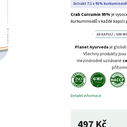
Extrakt 7:1 s 95% kurkuminoid
Crab Curcumin 95%
je vysoc
kurkuminoidů v každé kapsli 
60 KAPSLÍ / 500 M
Planet Ayurveda
je globál
Všechny produkty jsou 
mezinárodně uznávané
ce
přítomn
Detailní informace
497 Kč