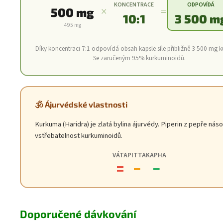
KONCENTRACE
ODPOVÍDÁ
×
=
500 mg
10:1
3 500 m
495 mg
Díky koncentraci 7:1 odpovídá obsah kapsle síle přibližně 3 500 mg 
Se zaručeným 95% kurkuminoidů.
🕉️ Ájurvédské vlastnosti
Kurkuma (Haridra) je zlatá bylina ájurvédy. Piperin z pepře náso
vstřebatelnost kurkuminoidů.
VÁTA
PITTA
KAPHA
=
−
−
Doporučené dávkování