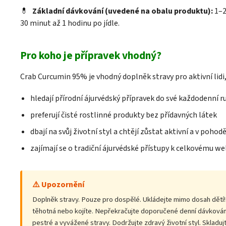
💊
Základní dávkování (uvedené na obalu produktu):
1–2
30 minut až 1 hodinu po jídle.
Pro koho je přípravek vhodný?
Crab Curcumin 95% je vhodný doplněk stravy pro aktivní lidi, 
hledají přírodní ájurvédský přípravek do své každodenní r
preferují čisté rostlinné produkty bez přídavných látek
dbají na svůj životní styl a chtějí zůstat aktivní a v pohod
zajímají se o tradiční ájurvédské přístupy k celkovému we
⚠️ Upozornění
Doplněk stravy. Pouze pro dospělé. Ukládejte mimo dosah dětí!
těhotná nebo kojíte. Nepřekračujte doporučené denní dávkování
pestré a vyvážené stravy. Dodržujte zdravý životní styl. Sklad