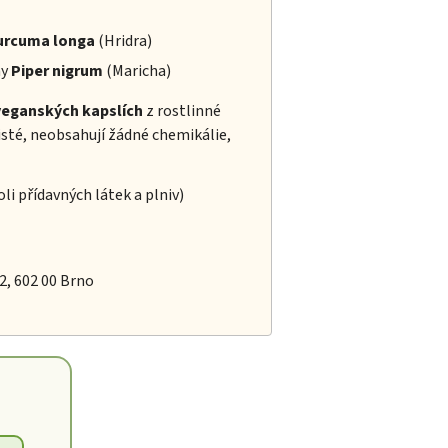
urcuma longa
(Hridra)
ny
Piper nigrum
(Maricha)
veganských kapslích
z rostlinné
isté, neobsahují žádné chemikálie,
oli přídavných látek a plniv)
/2, 602 00 Brno