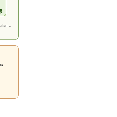
g
kurkumy.
bí