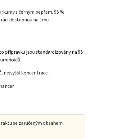
kurkumy s černým pepřem. 95 %
raci dostupnou na trhu.
to přípravku jsou standardizovány na 95
kuminoidů.
 nejvyšší koncentrace.
hancer.
xtraktu se zaručeným obsahem