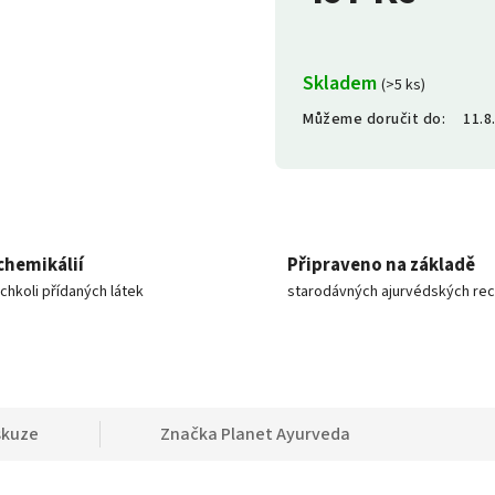
Skladem
(>5 ks)
Můžeme doručit do:
11.8
chemikálií
Připraveno na základě
ýchkoli přídaných látek
starodávných ajurvédských re
skuze
Značka
Planet Ayurveda