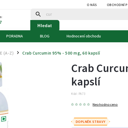
O NÁS
OBCHODNÍ 
a:
7
Hledat
PORADNA
BLOG
Hodnocení obchodu
 (A-Z)
Crab Curcumin 95% - 500 mg, 60 kapslí
/
Crab Curcu
kapslí
Kód:
PA73
Neohodnoceno
DOPLNĚK STRAVY