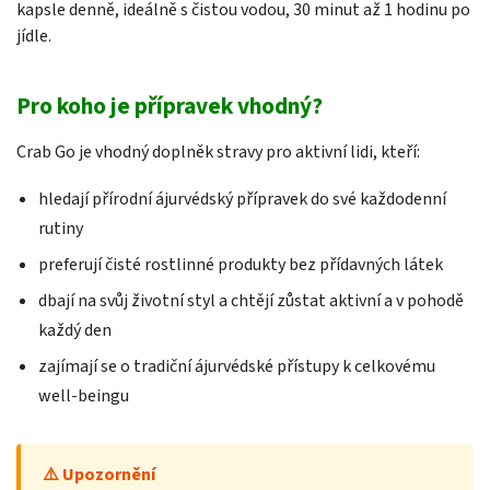
kapsle denně, ideálně s čistou vodou, 30 minut až 1 hodinu po
jídle.
Pro koho je přípravek vhodný?
Crab Go je vhodný doplněk stravy pro aktivní lidi, kteří:
hledají přírodní ájurvédský přípravek do své každodenní
rutiny
preferují čisté rostlinné produkty bez přídavných látek
dbají na svůj životní styl a chtějí zůstat aktivní a v pohodě
každý den
zajímají se o tradiční ájurvédské přístupy k celkovému
well-beingu
⚠️ Upozornění