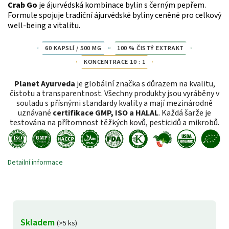
Crab Go
je ájurvédská kombinace bylin s černým pepřem.
Formule spojuje tradiční ájurvédské byliny ceněné pro celkový
well-being a vitalitu.
60 KAPSLÍ / 500 MG
100 % ČISTÝ EXTRAKT
KONCENTRACE 10 : 1
Planet Ayurveda
je globální značka s důrazem na kvalitu,
čistotu a transparentnost. Všechny produkty jsou vyráběny v
souladu s přísnými standardy kvality a mají mezinárodně
uznávané
certifikace GMP, ISO a HALAL
. Každá šarže je
testována na přítomnost těžkých kovů, pesticidů a mikrobů.
Detailní informace
Skladem
(>5 ks)