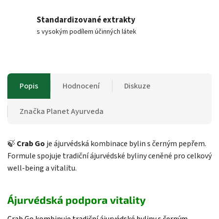
Standardizované extrakty
s vysokým podílem účinných látek
Popis
Hodnocení
Diskuze
Značka
Planet Ayurveda
🍃
Crab Go
je ájurvédská kombinace bylin s černým pepřem.
Formule spojuje tradiční ájurvédské byliny ceněné pro celkový
well-being a vitalitu.
Ájurvédská podpora vitality
Crab Go kombinuje tradiční ájurvédské byliny s černým