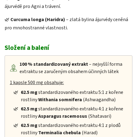
ájurvédě pro Agni a trávení.
🌿
Curcuma longa (Haridra)
– zlatá bylina ájurvédy ceněná
pro mnohostranné vlastnosti.
Složení a balení
100 %
standardizovaný extrakt
– nejvyšší forma
extraktu se zaručeným obsahem účinných látek
1 kapsle 500 mg obsahuje:
🌿
62.5 mg
standardizovaného extraktu 5:1 z kořene
rostliny
Withania somnifera
(Ashwagandha)
🌿
62.5 mg
standardizovaného extraktu 4:1 z kořene
rostliny
Asparagus racemosus
(Shatavari)
🌿
62.5 mg
standardizovaného extraktu 4:1 z plodů
rostliny
Terminalia chebula
(Harad)