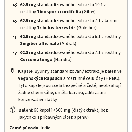
🌿
62.5 mg
standardizovaného extraktu 10:1 z
rostliny
Tinospora cordifolia
(Giloy)
🌿
62.5 mg
standardizovaného extraktu 7:1 z kořene
rostliny
Tribulus terrestris
(Gokshur)
🌿
62.5 mg
standardizovaného extraktu 6:1 z rostliny
Zingiber officinale
(Ardrak)
🌿
62.5 mg
standardizovaného extraktu 7:1 z rostliny
Curcuma longa
(Haridra)
💊
Kapsle
: Bylinný standardizovaný extrakt je balen ve
veganských kapslích
z rostlinné celulózy (HPMC).
Tyto kapsle jsou zcela bezpečné a čisté, neobsahují
žádné chemikálie, umělá barviva, aditiva ani
konzervativní látky.
📦
Balení
: 60 kapslí × 500 mg (čistý extrakt, bez
jakýchkoli přídavných látek a plniv)
Země původu:
Indie