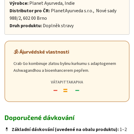
Výrobce:
Planet Ayurveda, Indie
Distributor pro ČR:
PlanetAyurveda s.r.o., Nové sady
988/2, 602 00 Brno
Druh produktu:
Doplněk stravy
🕉️ Ájurvédské vlastnosti
Crab Go kombinuje zlatou bylinu kurkumu s adaptogenem
Ashwagandhou a bioenhancerem pepřem.
VÁTA
PITTA
KAPHA
−
=
−
Doporučené dávkování
💊
Základní dávkování (uvedené na obalu produktu):
1–2