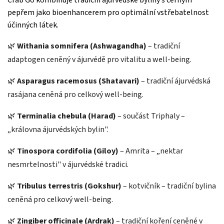
pepřem jako bioenhancerem pro optimální vstřebatelnost
účinných látek.
🌿
Withania somnifera (Ashwagandha)
– tradiční
adaptogen ceněný v ájurvédě pro vitalitu a well-being.
🌿
Asparagus racemosus (Shatavari)
– tradiční ájurvédská
rasájana ceněná pro celkový well-being.
🌿
Terminalia chebula (Harad)
– součást Triphaly –
„královna ájurvédských bylin".
🌿
Tinospora cordifolia (Giloy)
– Amrita – „nektar
nesmrtelnosti" v ájurvédské tradici.
🌿
Tribulus terrestris (Gokshur)
– kotvičník – tradiční bylina
ceněná pro celkový well-being.
🌿
Zingiber officinale (Ardrak)
– tradiční koření ceněné v