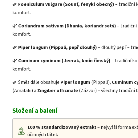
🌿
Foeniculum vulgare (Sounf, fenykl obecný)
– tradiční 
komfort.
🌿
Coriandrum sativum (Dhania, koriandr setý)
– tradiční
komfort.
🌿
Piper longum (Pippali, pepř dlouhý)
– dlouhý pepř – trad
🌿
Cuminum cyminum (Jeerak, kmín římský)
– tradiční ko
komfort.
🌿 Směs dále obsahuje
Piper longum
(Pippali),
Cuminum c
(Amalaki) a
Zingiber officinale
(Zázvor) – všechny tradiční b
Složení a balení
100 %
standardizovaný extrakt
– nejvyšší forma e
účinných látek