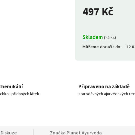
497 Kč
Skladem
(>5 ks)
Můžeme doručit do:
12.8
chemikálií
Připraveno na základě
ýchkoli přídaných látek
starodávných ajurvédských re
Diskuze
Značka
Planet Ayurveda