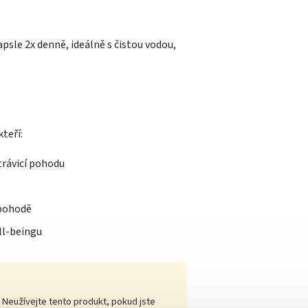
apsle 2x denně, ideálně s čistou vodou,
kteří:
 trávicí pohodu
v pohodě
ll-beingu
 Neužívejte tento produkt, pokud jste