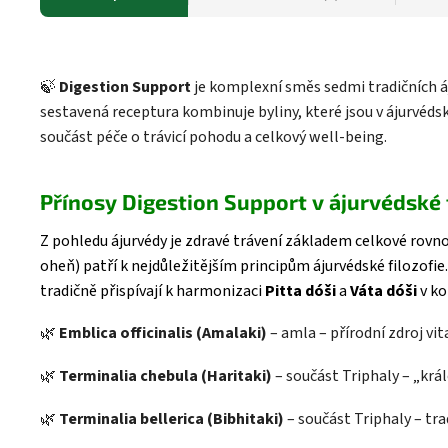
🍃
Digestion Support
je komplexní směs sedmi tradičních áj
sestavená receptura kombinuje byliny, které jsou v ájurvédsk
součást péče o trávicí pohodu a celkový well-being.
Přínosy Digestion Support v ájurvédské 
Z pohledu ájurvédy je zdravé trávení základem celkové rov
oheň) patří k nejdůležitějším principům ájurvédské filozofie
tradičně přispívají k harmonizaci
Pitta dóši
a
Váta dóši
v ko
🌿
Emblica officinalis (Amalaki)
– amla – přírodní zdroj vi
🌿
Terminalia chebula (Haritaki)
– součást Triphaly – „král
🌿
Terminalia bellerica (Bibhitaki)
– součást Triphaly – tra