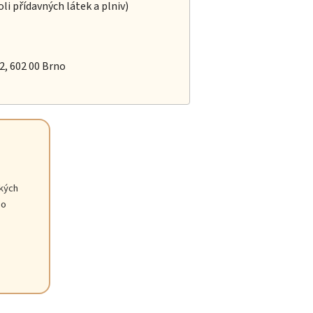
oli přídavných látek a plniv)
/2, 602 00 Brno
ckých
 o