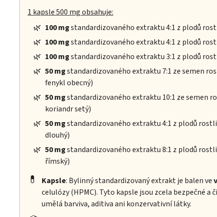
1 kapsle 500 mg obsahuje:
🌿
100 mg
standardizovaného extraktu 4:1 z plodů rost
🌿
100 mg
standardizovaného extraktu 4:1 z plodů rost
🌿
100 mg
standardizovaného extraktu 3:1 z plodů rost
🌿
50 mg
standardizovaného extraktu 7:1 ze semen ros
fenykl obecný)
🌿
50 mg
standardizovaného extraktu 10:1 ze semen ro
koriandr setý)
🌿
50 mg
standardizovaného extraktu 4:1 z plodů rostl
dlouhý)
🌿
50 mg
standardizovaného extraktu 8:1 z plodů rostl
římský)
💊
Kapsle
: Bylinný standardizovaný extrakt je balen ve
celulózy (HPMC). Tyto kapsle jsou zcela bezpečné a č
umělá barviva, aditiva ani konzervativní látky.