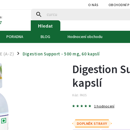
O NÁS
OBCHODNÍ 
a:
7
Hledat
PORADNA
BLOG
Hodnocení obchodu
 (A-Z)
Digestion Support - 500 mg, 60 kapslí
/
Digestion S
kapslí
Kód:
PA05
1 hodnocení
DOPLNĚK STRAVY