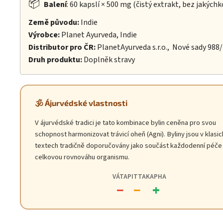
📦
Balení
: 60 kapslí × 500 mg (čistý extrakt, bez jakýchk
Země původu:
Indie
Výrobce:
Planet Ayurveda, Indie
Distributor pro ČR:
PlanetAyurveda s.r.o., Nové sady 988
Druh produktu:
Doplněk stravy
🕉️ Ájurvédské vlastnosti
V ájurvédské tradici je tato kombinace bylin ceněna pro svou
schopnost harmonizovat trávicí oheň (Agni). Byliny jsou v klasi
textech tradičně doporučovány jako součást každodenní péče
celkovou rovnováhu organismu.
VÁTA
PITTA
KAPHA
−
−
+