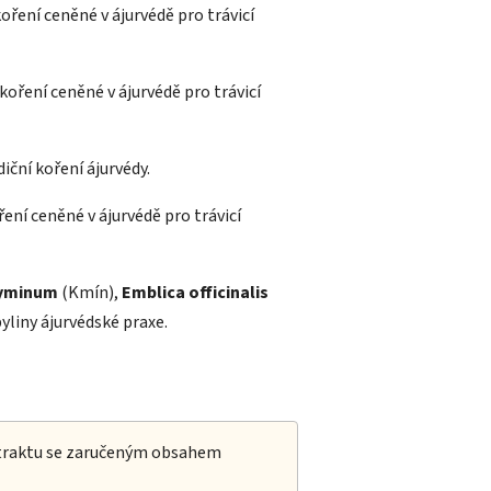
koření ceněné v ájurvédě pro trávicí
 koření ceněné v ájurvédě pro trávicí
iční koření ájurvédy.
ření ceněné v ájurvédě pro trávicí
yminum
(Kmín),
Emblica officinalis
yliny ájurvédské praxe.
xtraktu se zaručeným obsahem