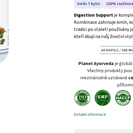
Směs 7 bylin
100% rostlinn
Digestion Support
je komple
Kombinace zahrnuje kmín, koria
tradici po staletí používány 
kteří dbají na svůj životní styl
60 KAPSLÍ / 500 M
Planet Ayurveda
je globál
Všechny produkty jsou 
mezinárodně uznávané
ce
přítomn
Detailní informace