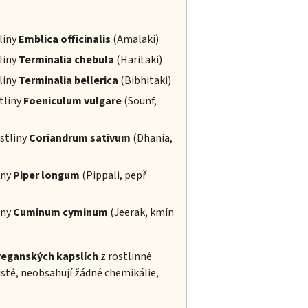
liny
Emblica officinalis
(Amalaki)
liny
Terminalia chebula
(Haritaki)
liny
Terminalia bellerica
(Bibhitaki)
tliny
Foeniculum vulgare
(Sounf,
stliny
Coriandrum sativum
(Dhania,
iny
Piper longum
(Pippali, pepř
iny
Cuminum cyminum
(Jeerak, kmín
veganských kapslích
z rostlinné
isté, neobsahují žádné chemikálie,