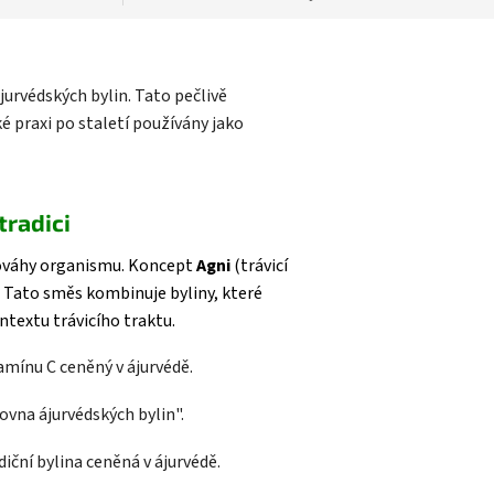
urvédských bylin. Tato pečlivě
é praxi po staletí používány jako
tradici
nováhy organismu. Koncept
Agni
(trávicí
. Tato směs kombinuje byliny, které
ntextu trávicího traktu.
tamínu C ceněný v ájurvédě.
ovna ájurvédských bylin".
diční bylina ceněná v ájurvédě.