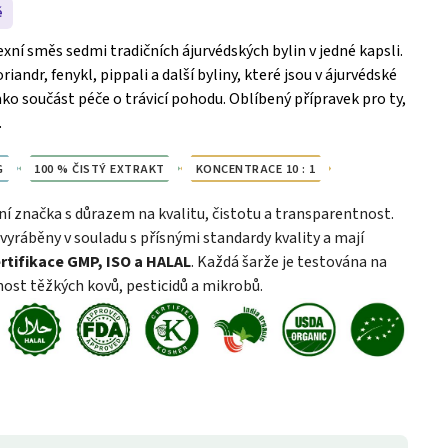
é
xní směs sedmi tradičních ájurvédských bylin v jedné kapsli.
ndr, fenykl, pippali a další byliny, které jsou v ájurvédské
jako součást péče o trávicí pohodu. Oblíbený přípravek pro ty,
.
G
100 % ČISTÝ EXTRAKT
KONCENTRACE 10 : 1
ní značka s důrazem na kvalitu, čistotu a transparentnost.
vyráběny v souladu s přísnými standardy kvality a mají
rtifikace GMP, ISO a HALAL
. Každá šarže je testována na
ost těžkých kovů, pesticidů a mikrobů.