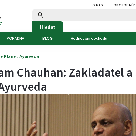
O NÁS
OBCHODNÍ 
a:
7
Hledat
PORADNA
BLOG
Hodnocení obchodu
ce Planet Ayurveda
ram Chauhan: Zakladatel a
 Ayurveda