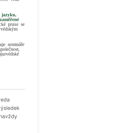
 jazyku,
 zaměřené
cké praxe se
urvédským
vuje semináře
polečnost,
ájurvédské
veda
výsledek
 navždy