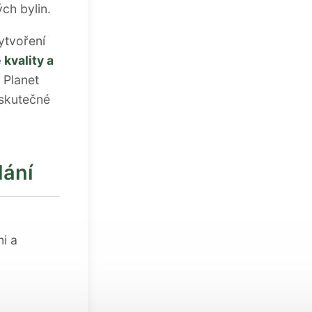
ch bylin.
ytvoření
 kvality a
 Planet
 skutečné
lání
i a