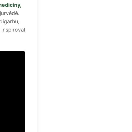
medicíny,
jurvédě.
digarhu,
a inspiroval