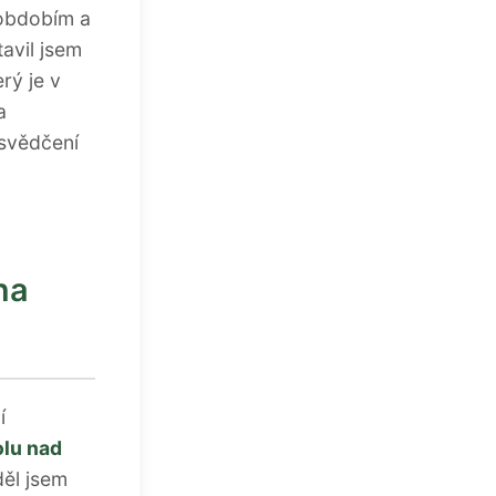
obdobím a
avil jsem
rý je v
a
svědčení
na
í
olu nad
děl jsem