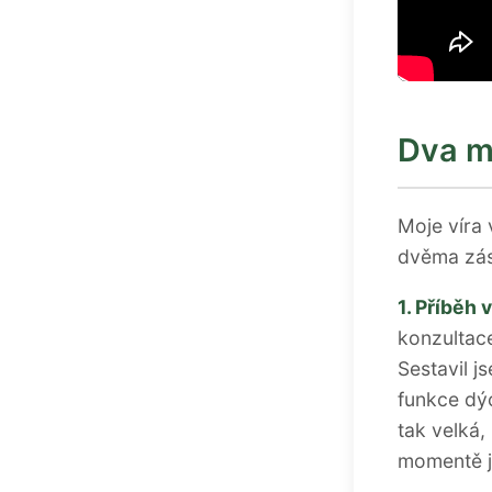
Dva m
Moje víra 
dvěma zás
1. Příběh 
konzultace
Sestavil j
funkce dý
tak velká,
momentě j