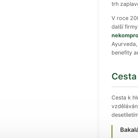
trh zaplav
V roce 200
další firm
nekompro
Ayurveda,
benefity a
Cesta
Cesta k h
vzdělávání
desetiletí
Bakal