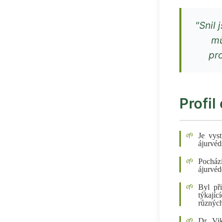
"Snil 
mů
pr
Profil
Je vys
ájurvéd
Pocház
ájurvéd
Byl př
týkají
různýc
Dr. Vi