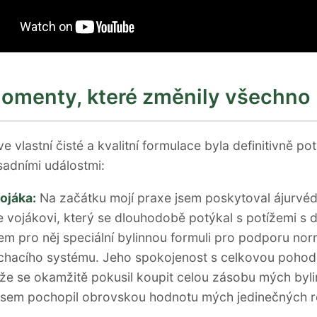
omenty, které změnily všechno
ve vlastní čisté a kvalitní formulace byla definitivně p
adními událostmi:
vojáka:
Na začátku mojí praxe jsem poskytoval ájurvé
 vojákovi, který se dlouhodobě potýkal s potížemi s 
sem pro něj speciální bylinnou formuli pro podporu nor
chacího systému. Jeho spokojenost s celkovou pohod
 že se okamžitě pokusil koupit celou zásobu mých byli
sem pochopil obrovskou hodnotu mých jedinečných r