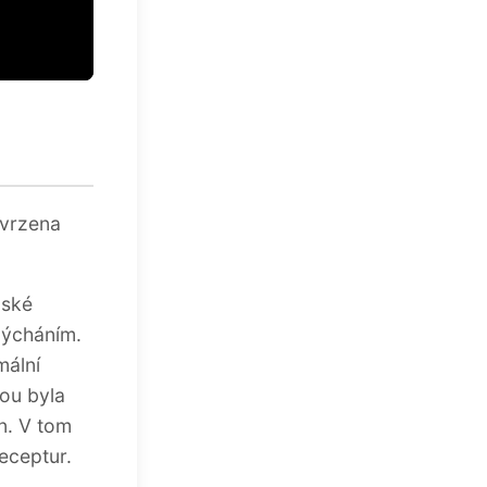
otvrzena
dské
dýcháním.
mální
ou byla
n. V tom
eceptur.