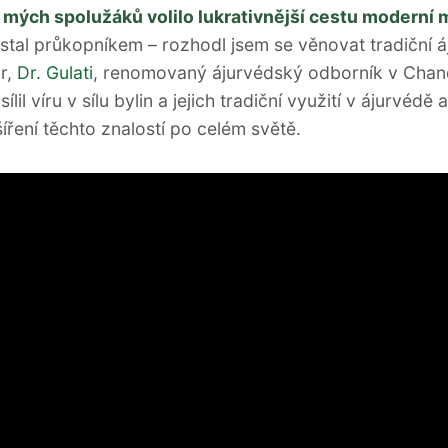
mých spolužáků volilo lukrativnější cestu moderní 
 stal průkopníkem – rozhodl jsem se věnovat tradiční á
r,
Dr. Gulati
, renomovaný ájurvédský odborník v Chan
lil víru v sílu bylin a jejich tradiční využití v ájurvédě 
šíření těchto znalostí po celém světě.