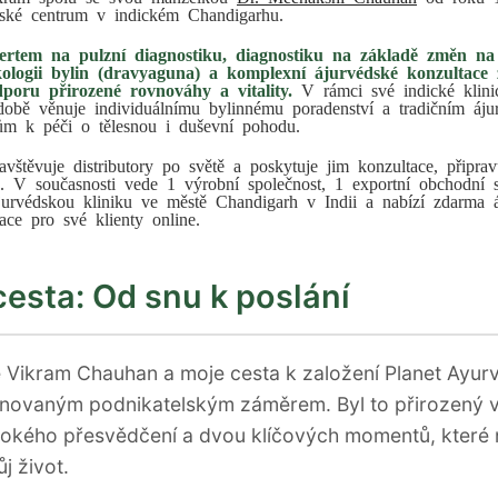
dské centrum v indickém Chandigarhu.
ertem na pulzní diagnostiku, diagnostiku na základě změn na
ologii bylin (dravyaguna) a komplexní ájurvédské konzultace
poru přirozené rovnováhy a vitality.
V rámci své indické klini
době věnuje individuálnímu bylinnému poradenství a tradičním áj
pům k péči o tělesnou i duševní pohodu.
vštěvuje distributory po světě a poskytuje jim konzultace, připra
e. V současnosti vede 1 výrobní společnost, 1 exportní obchodní s
jurvédskou kliniku ve městě Chandigarh v Indii a nabízí zdarma 
ace pro své klienty online.
esta: Od snu k poslání
e Vikram Chauhan a moje cesta k založení Planet Ayur
ánovaným podnikatelským záměrem. Byl to přirozený 
okého přesvědčení a dvou klíčových momentů, které
j život.