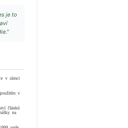
s je to
aví
ie."
ce v rámci
 použitím v
tví článků
dnášky na
1999 vede