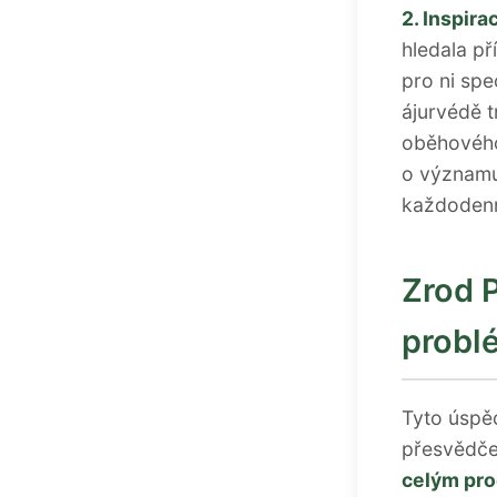
2. Inspira
hledala př
pro ni spe
ájurvédě t
oběhového
o významu 
každodenn
Zrod 
probl
Tyto úspěc
přesvědče
celým pr