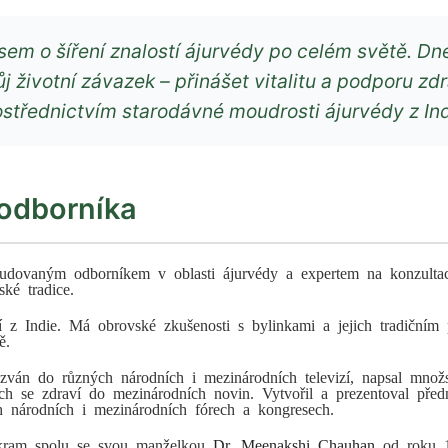
jsem o šíření znalostí ájurvédy po celém světě. Dne
j životní závazek – přinášet vitalitu a podporu zdr
ostřednictvím starodávné moudrosti ájurvédy z Ind
 odborníka
tudovaným odborníkem v oblasti ájurvédy a expertem na konzulta
ské tradice.
í z Indie. Má obrovské zkušenosti s bylinkami a jejich tradičním
ě.
izván do různých národních i mezinárodních televizí, napsal množs
cích se zdraví do mezinárodních novin. Vytvořil a prezentoval pře
h národních i mezinárodních fórech a kongresech.
kram spolu se svou manželkou
Dr. Meenakshi Chauhan
od roku 