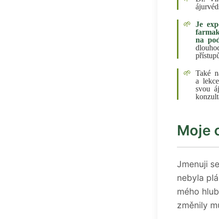
ájurvé
Je exp
farmak
na pod
dlouho
přístu
Také na
a lekc
svou á
konzult
Moje c
Jmenuji s
nebyla pl
mého hlub
změnily mů