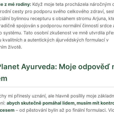
ce z mé rodiny:
Když moje teta procházela náročným 
írodní cesty pro podporu svého celkového zdraví, sest
ciální bylinnou recepturu s obsahem stromu Arjuna, kte
radičně spojován s podporou normální činnosti srdce 
 systému. Tato osobní zkušenost ve mně utvrdila pře
kvalitních a autentických ájurvédských formulací v
ím životě.
Planet Ayurveda: Moje odpověď 
ém
hy mi přinesly uznání, ale hlavně posílily moje základn
ní:
abych skutečně pomáhal lidem, musím mít kontr
ocesem
– od pěstování bylin až po finální formulaci. Vi