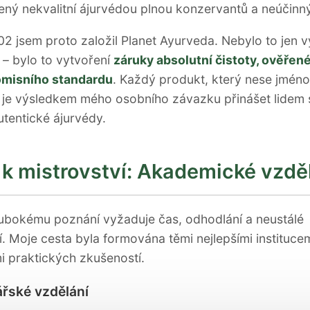
ený nekvalitní ájurvédou plnou konzervantů a neúčinný
2 jsem proto založil Planet Ayurveda. Nebylo to jen v
y – bylo to vytvoření
záruky absolutní čistoty, ověřené
misního standardu
. Každý produkt, který nese jméno
 je výsledkem mého osobního závazku přinášet lidem
utentické ájurvédy.
 k mistrovství: Akademické vzdě
lubokému poznání vyžaduje čas, odhodlání a neustálé
. Moje cesta byla formována těmi nejlepšími institucem
mi praktických zkušeností.
ářské vzdělání