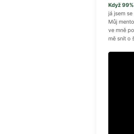
Když 99% 
já jsem se
Můj mento
ve mně posí
mě snít o 