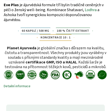
Eve Plus
je ájurvédská formule tří bylin tradičně ceněných v
péči o ženský well-being. Kombinace Shatavari,
Lodhra
a
Ashoka tvoří synergickou kompozici doporučovanou
ájurvédou.
60 KAPSLÍ / 500 MG
100 % ČISTÝ EXTRAKT
KONCENTRACE 10 : 1
Planet Ayurveda
je globální značka s důrazem na kvalitu,
čistotu a transparentnost. Všechny produkty jsou vyráběny v
souladu s přísnými standardy kvality a mají mezinárodně
uznávané
certifikace GMP, ISO a HALAL
. Každá šarže je
testována na přítomnost těžkých kovů, pesticidů a mikrobů.
Detailní informace