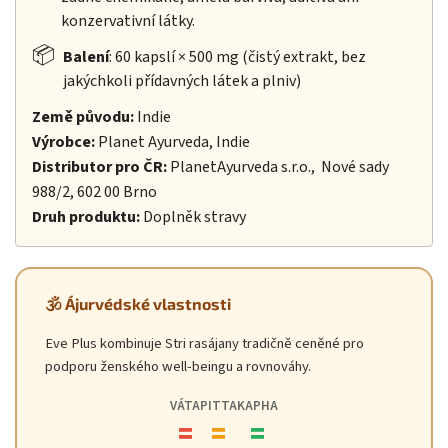
konzervativní látky.
📦
Balení
: 60 kapslí × 500 mg (čistý extrakt, bez
jakýchkoli přídavných látek a plniv)
Země původu:
Indie
Výrobce:
Planet Ayurveda, Indie
Distributor pro ČR:
PlanetAyurveda s.r.o., Nové sady
988/2, 602 00 Brno
Druh produktu:
Doplněk stravy
🕉️ Ájurvédské vlastnosti
Eve Plus kombinuje Stri rasájany tradičně ceněné pro
podporu ženského well-beingu a rovnováhy.
VÁTA
PITTA
KAPHA
=
=
=