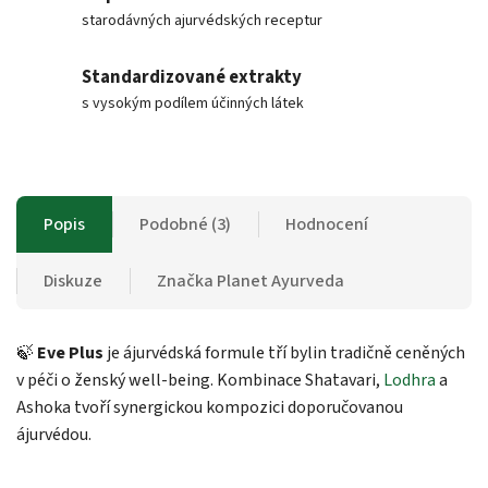
starodávných ajurvédských receptur
Standardizované extrakty
s vysokým podílem účinných látek
Popis
Podobné (3)
Hodnocení
Diskuze
Značka
Planet Ayurveda
🍃
Eve Plus
je ájurvédská formule tří bylin tradičně ceněných
v péči o ženský well-being. Kombinace Shatavari,
Lodhra
a
Ashoka tvoří synergickou kompozici doporučovanou
ájurvédou.