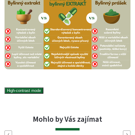
High-contrast mode
Mohlo by Vás zajímat
Previous
Next