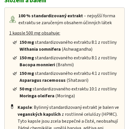
Složení a balení
100 %
standardizovaný extrakt
– nejvyšší forma
extraktu se zaručeným obsahem účinných látek
1 kapsle 500 mg obsahuje:
🌿
150 mg
standardizovaného extraktu 8:1 z rostliny
Withania somnifera
(Ashwagandha)
🌿
150 mg
standardizovaného extraktu 8:1 z rostliny
Bacopa monnieri
(Brahmi)
🌿
150 mg
standardizovaného extraktu 4:1 z rostliny
Asparagus racemosus
(Shatavari)
🌿
50 mg
standardizovaného extraktu 10:1 z rostliny
Moringa oleifera
(Moringa)
💊
Kapsle
: Bylinný standardizovaný extrakt je balen ve
veganských kapslích
z rostlinné celulózy (HPMC).
Tyto kapsle jsou zcela bezpečné a čisté, neobsahují
žádné chemikálie, umělá barviva, aditiva ani