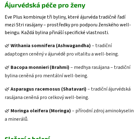
Ájurvédská péče pro ženy
Eve Plus kombinuje tři byliny, které ájurvéda tradičně řadí
mezi Stri rasájany – prostředky pro podporu ženského well-
beingu. Každá bylina přináší specifické vlastnosti.
🌿
Withania somnifera (Ashwagandha)
– tradiční
adaptogen ceněný v ájurvédě pro vitalitu a well-being.
🌿
Bacopa monnieri (Brahmi)
– medhya rasájana – tradiční
bylina ceněná pro mentální well-being.
🌿
Asparagus racemosus (Shatavari)
– tradiční ájurvédská
rasájana ceněná pro celkový well-being.
🌿
Moringa oleifera (Moringa)
– přírodní zdroj aminokyselin
a minerálů.