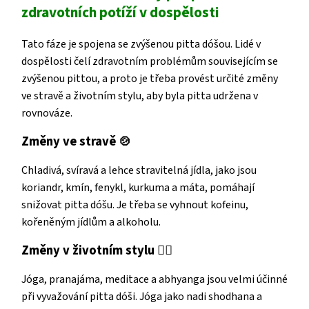
zdravotních potíží v dospělosti
Tato fáze je spojena se zvýšenou pitta dóšou. Lidé v
dospělosti čelí zdravotním problémům souvisejícím se
zvýšenou pittou, a proto je třeba provést určité změny
ve stravě a životním stylu, aby byla pitta udržena v
rovnováze.
Změny ve stravě
🍲
Chladivá, svíravá a lehce stravitelná jídla, jako jsou
koriandr, kmín, fenykl, kurkuma a máta, pomáhají
snižovat pitta dóšu. Je třeba se vyhnout kofeinu,
kořeněným jídlům a alkoholu.
Změny v životním stylu
🧘‍♀️
Jóga, pranajáma, meditace a abhyanga jsou velmi účinné
při vyvažování pitta dóši. Jóga jako nadi shodhana a