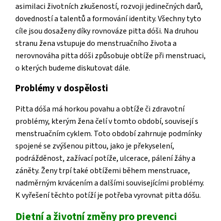
asimilaci životních zkušeností, rozvoji jedinečných darů,
dovedností a talentů a formování identity. Všechny tyto
cíle jsou dosaženy díky rovnováze pitta dóši. Na druhou
stranu žena vstupuje do menstruačního života a
nerovnováha pitta dóši způsobuje obtíže při menstruaci,
o kterých budeme diskutovat dále.
Problémy v dospělosti
Pitta dóša má horkou povahu a obtíže či zdravotní
problémy, kterým žena čelí v tomto období, souvisejí s
menstruačním cyklem. Toto období zahrnuje podmínky
spojené se zvýšenou pittou, jako je překyselení,
podrážděnost, zažívací potíže, ulcerace, pálení žáhy a
záněty. Ženy trpí také obtížemi během menstruace,
nadměrným krvácením a dalšími souvisejícími problémy.
K vyřešení těchto potíží je potřeba vyrovnat pitta dóšu.
Dietní a životní změny pro prevenci