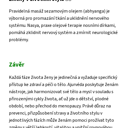
Pravidelná masáž sezamovým olejem (abhyanga) je
výborná pro promazání tkání a uklidnění nervového
systému. Nasya, praxe olejové terapie nosními dírkami,
pomáhá zklidnit nervový systém a zmírnit neurologické
problémy.
Závěr
Každá fáze života ženy je jedinečná a vyžaduje specifický
přístup ke zdraví a péči o tělo. Ajurvéda poskytuje ženám
nástroje, jak harmonizovat své tělo a mysl v souladu s
přirozenými cykly života, ať už jde o dětství, plodné
období, nebo přechod do menopauzy. Právě důraz na
prevenci, přizpůsobení stravy a životního stylu v
jednotlivých fázích může ženám pomoci prožívat tyto
změny s větší lehkostí, vitalitou a vnitřní rovnováhou.