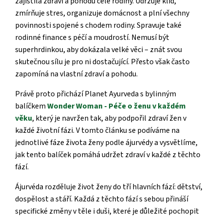
zajistila zdraví a pohodu celé rodiny. Udržuje klid,
zmírňuje stres, organizuje domácnost a plní všechny
povinnosti spojené s chodem rodiny. Spravuje také
rodinné finance s péčí a moudrostí. Nemusí být
superhrdinkou, aby dokázala velké věci – znát svou
skutečnou sílu je pro ni dostačující. Přesto však často
zapomíná na vlastní zdraví a pohodu.
Právě proto přichází Planet Ayurveda s bylinným
balíčkem
Wonder Woman -
P
éče o ženu v každém
věku
, který je navržen tak, aby podpořil zdraví žen v
každé životní fázi. V tomto článku se podíváme na
jednotlivé fáze života ženy podle ájurvédy a vysvětlíme,
jak tento balíček pomáhá udržet zdraví v každé z těchto
fází.
Ájurvéda rozděluje život ženy do tří hlavních fází: dětství,
dospělost a stáří. Každá z těchto fází s sebou přináší
specifické změny v těle i duši, které je důležité pochopit