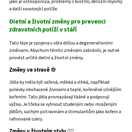
jako je osteoporóza, problémy s kostmi, děložní myomy
a další související potíže.
Dietní a životní změny pro prevenci
zdravotních potíží v
stáří
Tato fáze je spojena s váta dóšou a degenerativními
změnami. Abychom těmto změnám zabránili, je nutné
provést určité dietní a životní změny.
Změny ve stravě
🍲
Jídla by měla být vařená, měkká a vlhká, například
polévky obohacené živinami a teplé, kořeněné silnějším
kořením. Tato jídla promazávají tkáně a podporují
výživu. Je třeba se vyhnout studeným nebo mraženým
jídlům, suchým potravinám a stimulantům jako kofein a
rafinované cukry.
Změny v životním stylu
🧘‍♀️