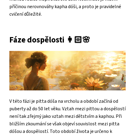
příčinou nerovnováhy kapha dóši, a proto je pravidelné
cvičení důležité.
Fáze dospělosti
👩🏻
🌸
V této fázi je pitta dóša na vrcholu a období začíná od
puberty až do 50 let věku. Vztah mezi pittou a dospělostí
není tak zřejmý jako vztah mezi dětstvím a kaphou. Při
bližším zkoumání se však objeví souvislost mezi pitta
dóšou a dospělostí. Toto období života je určeno k