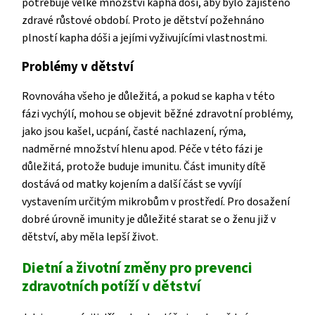
potřebuje velké množství kapha dóši, aby bylo zajištěno
zdravé růstové období. Proto je dětství požehnáno
plností kapha dóši a jejími vyživujícími vlastnostmi.
Problémy v dětství
Rovnováha všeho je důležitá, a pokud se kapha v této
fázi vychýlí, mohou se objevit běžné zdravotní problémy,
jako jsou kašel, ucpání, časté nachlazení, rýma,
nadměrné množství hlenu apod. Péče v této fázi je
důležitá, protože buduje imunitu. Část imunity dítě
dostává od matky kojením a další část se vyvíjí
vystavením určitým mikrobům v prostředí. Pro dosažení
dobré úrovně imunity je důležité starat se o ženu již v
dětství, aby měla lepší život.
Dietní a životní změny pro prevenci
zdravotních potíží v
dětství