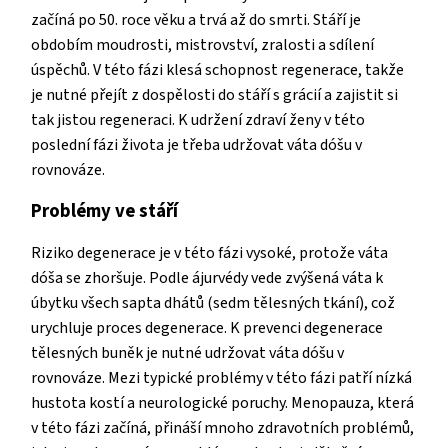
začíná po 50. roce věku a trvá až do smrti. Stáří je
obdobím moudrosti, mistrovství, zralosti a sdílení
úspěchů. V této fázi klesá schopnost regenerace, takže
je nutné přejít z dospělosti do stáří s grácií a zajistit si
tak jistou regeneraci. K udržení zdraví ženy v této
poslední fázi života je třeba udržovat váta dóšu v
rovnováze.
Problémy ve stáří
Riziko degenerace je v této fázi vysoké, protože váta
dóša se zhoršuje. Podle ájurvédy vede zvýšená váta k
úbytku všech sapta dhátů (sedm tělesných tkání), což
urychluje proces degenerace. K prevenci degenerace
tělesných buněk je nutné udržovat váta dóšu v
rovnováze. Mezi typické problémy v této fázi patří nízká
hustota kostí a neurologické poruchy. Menopauza, která
v této fázi začíná, přináší mnoho zdravotních problémů,