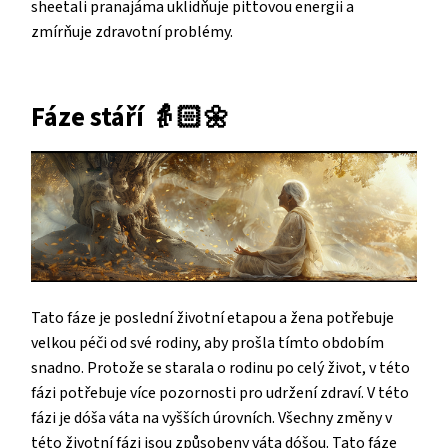
sheetali pranajáma uklidňuje pittovou energii a
zmírňuje zdravotní problémy.
Fáze stáří
👵🏻
🌼
Tato fáze je poslední životní etapou a žena potřebuje
velkou péči od své rodiny, aby prošla tímto obdobím
snadno. Protože se starala o rodinu po celý život, v této
fázi potřebuje více pozornosti pro udržení zdraví. V této
fázi je dóša váta na vyšších úrovních. Všechny změny v
této životní fázi jsou způsobeny váta dóšou. Tato fáze