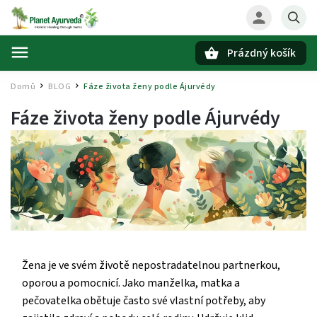
Prázdný košík
Hledat
Domů
BLOG
Fáze života ženy podle Ájurvédy
/
/
Fáze života ženy podle Ájurvédy
Žena je ve svém životě nepostradatelnou partnerkou,
oporou a pomocnicí. Jako manželka, matka a
pečovatelka obětuje často své vlastní potřeby, aby