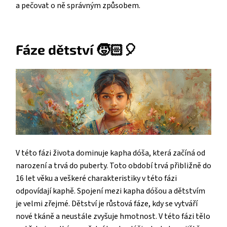
a pečovat o ně správným způsobem.
Fáze dětství 🧒🏻
🎈
V této fázi života dominuje kapha dóša, která začíná od
narození a trvá do puberty. Toto období trvá přibližně do
16 let věku a veškeré charakteristiky v této fázi
odpovídají kaphě. Spojení mezi kapha dóšou a dětstvím
je velmi zřejmé. Dětství je růstová fáze, kdy se vytváří
nové tkáně a neustále zvyšuje hmotnost. V této fázi tělo