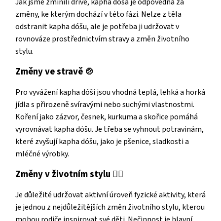
Jak jsme zmínili dříve, kapha dóša je odpovědná za
změny, ke kterým dochází v této fázi. Nelze z těla
odstranit kapha dóšu, ale je potřeba ji udržovat v
rovnováze prostřednictvím stravy a změn životního
stylu.
Změny ve stravě
🍲
Pro vyvážení kapha dóši jsou vhodná teplá, lehká a horká
jídla s přirozeně svíravými nebo suchými vlastnostmi.
Koření jako zázvor, česnek, kurkuma a skořice pomáhá
vyrovnávat kapha dóšu. Je třeba se vyhnout potravinám,
které zvyšují kapha dóšu, jako je pšenice, sladkosti a
mléčné výrobky.
Změny v životním stylu
🧘‍♀️
Je důležité udržovat aktivní úroveň fyzické aktivity, která
je jednou z nejdůležitějších změn životního stylu, kterou
mohou rodiče inspirovat své děti. Nečinnost je hlavní