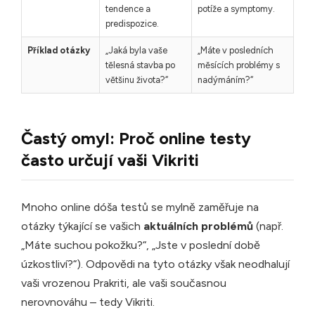
tendence a
potíže a symptomy.
predispozice.
Příklad otázky
„Jaká byla vaše
„Máte v posledních
tělesná stavba po
měsících problémy s
většinu života?“
nadýmáním?“
Častý omyl: Proč online testy
často určují vaši Vikriti
Mnoho online dóša testů se mylně zaměřuje na
otázky týkající se vašich
aktuálních problémů
(např.
„Máte suchou pokožku?“, „Jste v poslední době
úzkostliví?“). Odpovědi na tyto otázky však neodhalují
vaši vrozenou Prakriti, ale vaši současnou
nerovnováhu – tedy Vikriti.