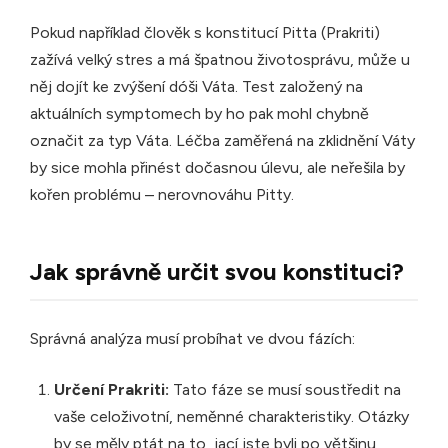
Pokud například člověk s konstitucí Pitta (Prakriti)
zažívá velký stres a má špatnou životosprávu, může u
něj dojít ke zvýšení dóši Váta. Test založený na
aktuálních symptomech by ho pak mohl chybně
označit za typ Váta. Léčba zaměřená na zklidnění Váty
by sice mohla přinést dočasnou úlevu, ale neřešila by
kořen problému – nerovnováhu Pitty.
Jak správně určit svou konstituci?
Správná analýza musí probíhat ve dvou fázích:
Určení Prakriti:
Tato fáze se musí soustředit na
vaše celoživotní, neměnné charakteristiky. Otázky
by se měly ptát na to, jací jste byli po většinu