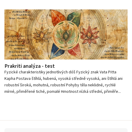
Prakriti analýza - test
Fyzické charakteristiky jednotlivých dóš Fyzický znak Vata Pitta
Kapha Postava štíhlá, hubená, vysoká středně vysoká, ani štíhlá ani
robustní široká, mohutná, robustní Pohyby těla neklidné, rychlé
mírné, přiměřené tiché, pomalé Hmotnost nízká střední, přiměře...