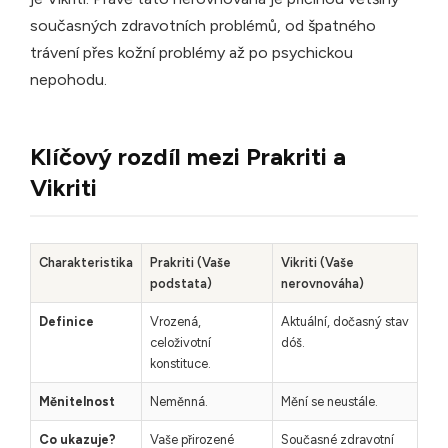
současných zdravotních problémů, od špatného
trávení přes kožní problémy až po psychickou
nepohodu.
Klíčový rozdíl mezi Prakriti a
Vikriti
Charakteristika
Prakriti (Vaše
Vikriti (Vaše
podstata)
nerovnováha)
Definice
Vrozená,
Aktuální, dočasný stav
celoživotní
dóš.
konstituce.
Měnitelnost
Neměnná.
Mění se neustále.
Co ukazuje?
Vaše přirozené
Současné zdravotní