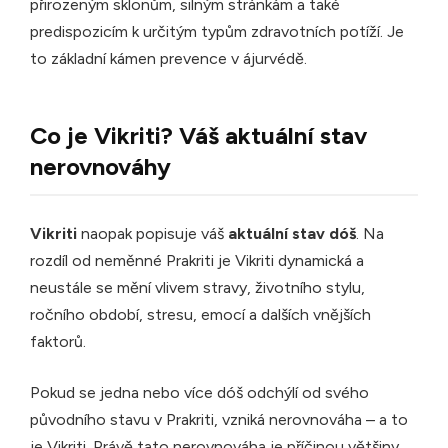
přirozeným sklonům, silným stránkám a také
predispozicím k určitým typům zdravotních potíží. Je
to základní kámen prevence v ájurvédě.
Co je Vikriti? Váš aktuální stav
nerovnováhy
Vikriti
naopak popisuje váš
aktuální stav dóš
. Na
rozdíl od neměnné Prakriti je Vikriti dynamická a
neustále se mění vlivem stravy, životního stylu,
ročního období, stresu, emocí a dalších vnějších
faktorů.
Pokud se jedna nebo více dóš odchýlí od svého
původního stavu v Prakriti, vzniká nerovnováha – a to
je Vikriti. Právě tato nerovnováha je příčinou většiny