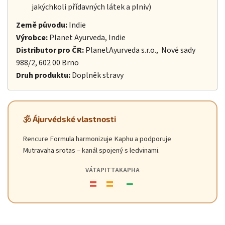
jakýchkoli přídavných látek a plniv)
Země původu:
Indie
Výrobce:
Planet Ayurveda, Indie
Distributor pro ČR:
PlanetAyurveda s.r.o., Nové sady
988/2, 602 00 Brno
Druh produktu:
Doplněk stravy
🕉️ Ájurvédské vlastnosti
Rencure Formula harmonizuje Kaphu a podporuje
Mutravaha srotas – kanál spojený s ledvinami.
VÁTA
PITTA
KAPHA
=
=
−