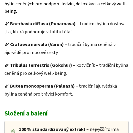
bylin ceněných pro podporu ledvin, detoxikaci a celkový well-
being.
🌿
Boerhavia diffusa (Punarnava)
– tradiční bylina doslova
„ta, která podporuje vitalitu těla".
🌿
Crataeva nurvala (Varun)
– tradiční bylina ceněná v
ájurvédě pro močové cesty.
🌿
Tribulus terrestris (Gokshur)
– kotvičník – tradiční bylina
ceněná pro celkový well-being.
🌿
Butea monosperma (Palaash)
– tradiční ájurvédská
bylina ceněná pro trávicí komfort.
Složení a balení
100 %
standardizovaný extrakt
– nejvyšší forma