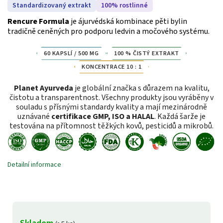
Standardizovaný extrakt
100% rostlinné
Rencure Formula
je ájurvédská kombinace pěti bylin
tradičně ceněných pro podporu ledvin a močového systému.
60 KAPSLÍ / 500 MG
100 % ČISTÝ EXTRAKT
KONCENTRACE 10 : 1
Planet Ayurveda
je globální značka s důrazem na kvalitu,
čistotu a transparentnost. Všechny produkty jsou vyráběny v
souladu s přísnými standardy kvality a mají mezinárodně
uznávané
certifikace GMP, ISO a HALAL
. Každá šarže je
testována na přítomnost těžkých kovů, pesticidů a mikrobů.
Detailní informace
Skladem