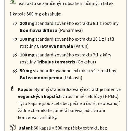
extraktu se zaručeným obsahem účinných látek
1 kapsle 500 mg obsahuje:
🌿
200 mg
standardizovaného extraktu 8:1 z rostliny
Boerhavia diffusa
(Punarnava)
🌿
100 mg
standardizovaného extraktu 10:1 z listů
rostliny
Crataeva nurvala
(Varun)
🌿
100 mg
standardizovaného extraktu 7:1 z kůry
rostliny
Tribulus terrestris
(Gokshur)
🌿
50 mg
standardizovaného extraktu 5:1 z rostliny
Butea monosperma
(Palaash)
💊
Kapsle
: Bylinný standardizovaný extrakt je balen ve
veganských kapslích
z rostlinné celulózy (HPMC).
Tyto kapsle jsou zcela bezpečné a čisté, neobsahují
žádné chemikálie, umělá barviva, aditiva ani
konzervativní látky.
📦
Balení
: 60 kapslí × 500 mg (čistý extrakt, bez