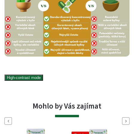
High-contrast mode
Mohlo by Vás zajímat
Previous
Next