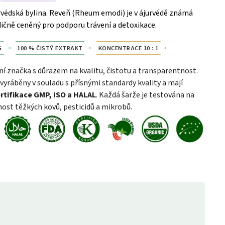
urvédská bylina. Reveň (Rheum emodi) je v ájurvédě známá
dičně ceněný pro podporu trávení a detoxikace.
G
100 % ČISTÝ EXTRAKT
KONCENTRACE 10 : 1
ní značka s důrazem na kvalitu, čistotu a transparentnost.
vyráběny v souladu s přísnými standardy kvality a mají
rtifikace GMP, ISO a HALAL
. Každá šarže je testována na
ost těžkých kovů, pesticidů a mikrobů.