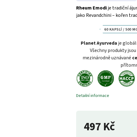
Rheum Emodi
je tradiční áj
jako Revandchini – kořen tra
60 KAPSLÍ / 500 M
Planet Ayurveda
je globál
Všechny produkty jsou 
mezinárodně uznávané
ce
přítomn
Detailní informace
497 Kč