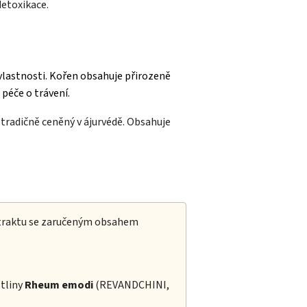
detoxikace.
 vlastnosti. Kořen obsahuje přirozeně
péče o trávení.
 tradičně ceněný v ájurvédě. Obsahuje
xtraktu se zaručeným obsahem
stliny
Rheum emodi
(REVANDCHINI,