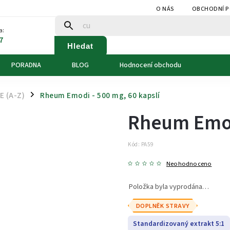
O NÁS
OBCHODNÍ 
a:
7
Hledat
PORADNA
BLOG
Hodnocení obchodu
 (A-Z)
Rheum Emodi - 500 mg, 60 kapslí
/
Rheum Emodi
Kód:
PA59
Neohodnoceno
Položka byla vyprodána…
DOPLNĚK STRAVY
Standardizovaný extrakt 5:1