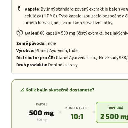
💊
Kapsle
: Bylinný standardizovaný extrakt je balen ve
celulózy (HPMC). Tyto kapsle jsou zcela bezpečné a č
umělá barviva, aditiva ani konzervativní látky.
📦
Balení
: 60 kapslí × 500 mg (čistý extrakt, bez jakýchk
Země původu:
Indie
Výrobce:
Planet Ayurveda, Indie
Distributor pro ČR:
PlanetAyurveda s.r.o., Nové sady 988
Druh produktu:
Doplněk stravy
📐 Kolik bylin skutečně dostanete?
KAPSLE
KONCENTRACE
ODPOVÍDÁ
×
=
500 mg
10:1
2 500 m
500 mg