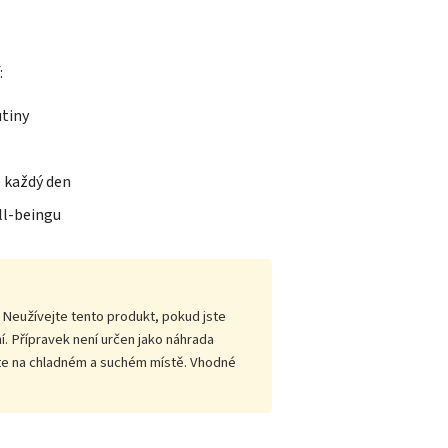
:
utiny
ě každý den
ll-beingu
 Neužívejte tento produkt, pokud jste
. Přípravek není určen jako náhrada
ujte na chladném a suchém místě. Vhodné