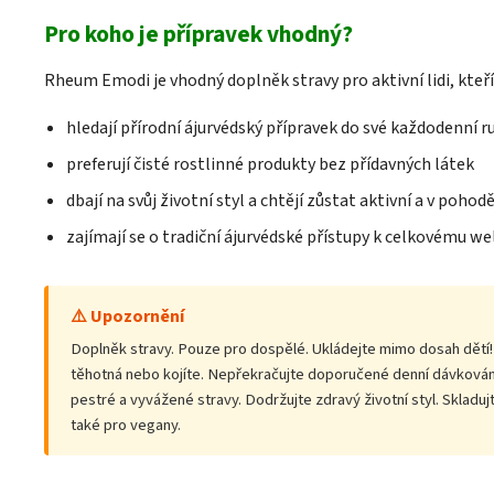
Pro koho je přípravek vhodný?
Rheum Emodi je vhodný doplněk stravy pro aktivní lidi, kteří
hledají přírodní ájurvédský přípravek do své každodenní r
preferují čisté rostlinné produkty bez přídavných látek
dbají na svůj životní styl a chtějí zůstat aktivní a v pohod
zajímají se o tradiční ájurvédské přístupy k celkovému we
⚠️ Upozornění
Doplněk stravy. Pouze pro dospělé. Ukládejte mimo dosah dětí!
těhotná nebo kojíte. Nepřekračujte doporučené denní dávkování
pestré a vyvážené stravy. Dodržujte zdravý životní styl. Sklad
také pro vegany.