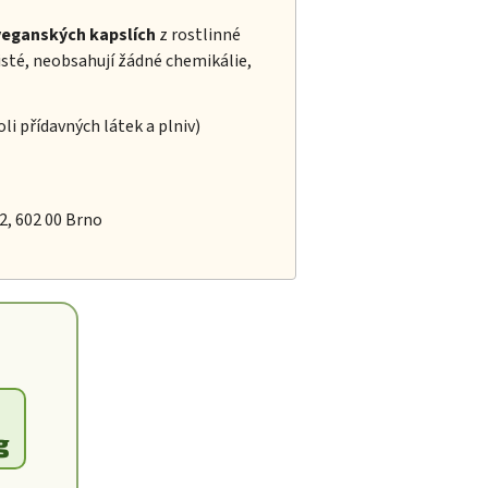
veganských kapslích
z rostlinné
isté, neobsahují žádné chemikálie,
oli přídavných látek a plniv)
/2, 602 00 Brno
g