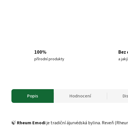
100%
Bez 
přírodní produkty
a jak
Popis
Hodnocení
Di
🍃
Rheum Emodi
je tradiční ájurvédská bylina. Reveň (Rheu