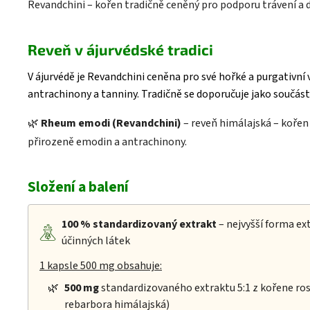
Revandchini – kořen tradičně ceněný pro podporu trávení a 
Reveň v ájurvédské tradici
V ájurvédě je Revandchini ceněna pro své hořké a purgativní
antrachinony a tanniny. Tradičně se doporučuje jako součást 
🌿
Rheum emodi (Revandchini)
– reveň himálajská – kořen
přirozeně emodin a antrachinony.
Složení a balení
100 %
standardizovaný extrakt
– nejvyšší forma e
účinných látek
1 kapsle 500 mg obsahuje:
🌿
500 mg
standardizovaného extraktu 5:1 z kořene ro
rebarbora himálajská)