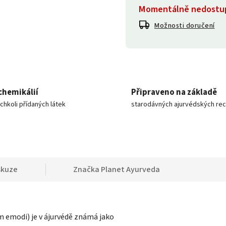
Momentálně nedostu
Možnosti doručení
chemikálií
Připraveno na základě
ýchkoli přídaných látek
starodávných ajurvédských re
skuze
Značka
Planet Ayurveda
m emodi) je v ájurvédě známá jako