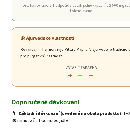
Díky koncentraci 5:1 odpovídá obsah jedné kapsle síle 2 500 mg su
kořene reveně.
🕉️ Ájurvédské vlastnosti
Revandchini harmonizuje Pittu a Kaphu. V ájurvédě je tradičně
pro purgativní vlastnosti.
VÁTA
PITTA
KAPHA
+
−
−
Doporučené dávkování
💊
Základní dávkování (uvedené na obalu produktu):
1–2
30 minut až 1 hodinu po jídle.