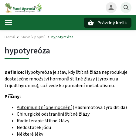
Prázdný košík
Hledat
Domů
Slovník pojmů
hypotyreóza
/
/
hypotyreóza
Definice:
Hypotyreóza je stav, kdy štítná žláza neprodukuje
dostatečné množství hormonů štítné žlázy (tyroxinu a
trijodthyroninu), což vede k zpomalení metabolismu.
Příčiny:
Autoimunitní onemocnění
(Hashimotova tyroiditida)
Chirurgické odstranění štítné žlázy
Radioterapie štítné žlázy
Nedostatek jódu
Některé léky