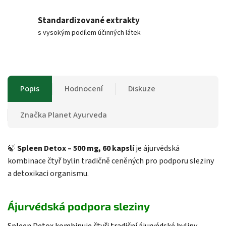
Standardizované extrakty
s vysokým podílem účinných látek
Popis
Hodnocení
Diskuze
Značka
Planet Ayurveda
🍃
Spleen Detox – 500 mg, 60 kapslí
je ájurvédská
kombinace čtyř bylin tradičně ceněných pro podporu sleziny
a detoxikaci organismu.
Ájurvédská podpora sleziny
Spleen Detox kombinuje čtyři tradiční ájurvédské byliny