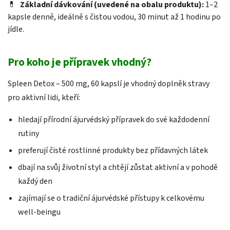
💊
Základní dávkování (uvedené na obalu produktu):
1–2
kapsle denně, ideálně s čistou vodou, 30 minut až 1 hodinu po
jídle.
Pro koho je přípravek vhodný?
Spleen Detox – 500 mg, 60 kapslí je vhodný doplněk stravy
pro aktivní lidi, kteří:
hledají přírodní ájurvédský přípravek do své každodenní
rutiny
preferují čisté rostlinné produkty bez přídavných látek
dbají na svůj životní styl a chtějí zůstat aktivní a v pohodě
každý den
zajímají se o tradiční ájurvédské přístupy k celkovému
well-beingu