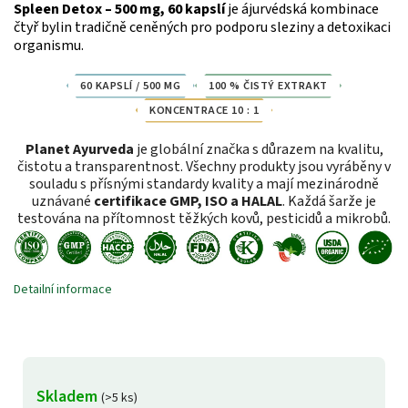
Spleen Detox – 500 mg, 60 kapslí
je ájurvédská kombinace
čtyř bylin tradičně ceněných pro podporu sleziny a detoxikaci
organismu.
60 KAPSLÍ / 500 MG
100 % ČISTÝ EXTRAKT
KONCENTRACE 10 : 1
Planet Ayurveda
je globální značka s důrazem na kvalitu,
čistotu a transparentnost. Všechny produkty jsou vyráběny v
souladu s přísnými standardy kvality a mají mezinárodně
uznávané
certifikace GMP, ISO a HALAL
. Každá šarže je
testována na přítomnost těžkých kovů, pesticidů a mikrobů.
Detailní informace
Skladem
(>5 ks)