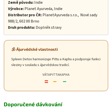
Země původu:
Indie
Výrobce:
Planet Ayurveda, Indie
Distributor pro ČR:
PlanetAyurveda s.r.o., Nové sady
988/2, 602 00 Brno
Druh produktu:
Doplněk stravy
🕉️ Ájurvédské vlastnosti
Spleen Detox harmonizuje Pittu a Kaphu a podporuje funkci
sleziny v souladu s ájurvédskou tradicí.
VÁTA
PITTA
KAPHA
=
−
−
Doporučené dávkování