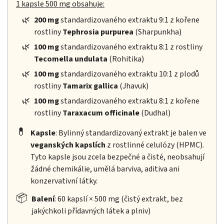
1 kapsle 500 mg obsahuje:
🌿
200 mg
standardizovaného extraktu 9:1 z kořene
rostliny
Tephrosia purpurea
(Sharpunkha)
🌿
100 mg
standardizovaného extraktu 8:1 z rostliny
Tecomella undulata
(Rohitika)
🌿
100 mg
standardizovaného extraktu 10:1 z plodů
rostliny
Tamarix gallica
(Jhavuk)
🌿
100 mg
standardizovaného extraktu 8:1 z kořene
rostliny
Taraxacum officinale
(Dudhal)
💊
Kapsle
: Bylinný standardizovaný extrakt je balen ve
veganských kapslích
z rostlinné celulózy (HPMC).
Tyto kapsle jsou zcela bezpečné a čisté, neobsahují
žádné chemikálie, umělá barviva, aditiva ani
konzervativní látky.
📦
Balení
: 60 kapslí × 500 mg (čistý extrakt, bez
jakýchkoli přídavných látek a plniv)