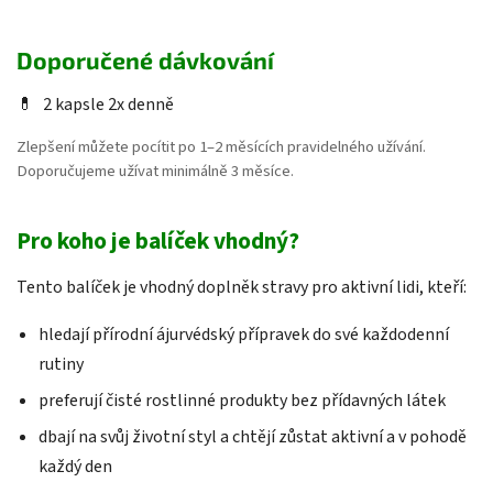
Doporučené dávkování
💊
2 kapsle 2x denně
Zlepšení můžete pocítit po 1–2 měsících pravidelného užívání.
Doporučujeme užívat minimálně 3 měsíce.
Pro koho je balíček vhodný?
Tento balíček je vhodný doplněk stravy pro aktivní lidi, kteří:
hledají přírodní ájurvédský přípravek do své každodenní
rutiny
preferují čisté rostlinné produkty bez přídavných látek
dbají na svůj životní styl a chtějí zůstat aktivní a v pohodě
každý den