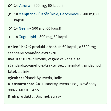
🌿
1×
Varuna
– 500 mg, 60 kapslí
🌿
1×
Manjistha - Čištění krve, Detoxikace
– 500 mg, 60
kapslí
🌿
1×
Neem
– 500 mg, 60 kapslí
🌿
1×
Gugullipid
– 500 mg, 60 kapslí
Balení:
Každý produkt obsahuje 60 kapslí, až 500 mg
standardizovaného extraktu
Kvalita:
100% přírodní, veganské kapsle ze
standardizovaného extraktu. Bez chemikálií, přídavných
látek a plniv.
Výrobce:
Planet Ayurveda, Indie
Distributor pro ČR:
PlanetAyurveda s.r.o., Nové sady
988/2, 602 00 Brno
Druh produktu:
Doplněk stravy