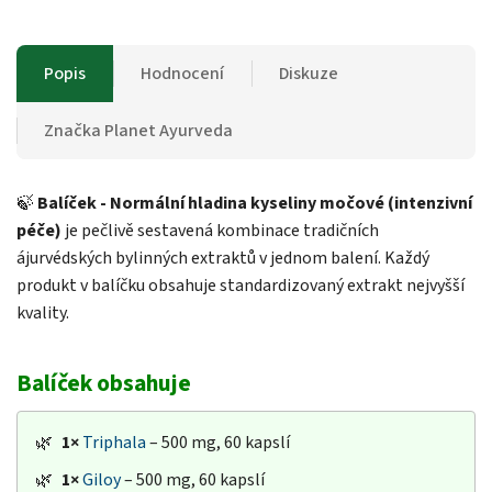
Popis
Hodnocení
Diskuze
Značka
Planet Ayurveda
🍃
Balíček - Normální hladina kyseliny močové (intenzivní
péče)
je pečlivě sestavená kombinace tradičních
ájurvédských bylinných extraktů v jednom balení. Každý
produkt v balíčku obsahuje standardizovaný extrakt nejvyšší
kvality.
Balíček obsahuje
🌿
1×
Triphala
– 500 mg, 60 kapslí
🌿
1×
Giloy
– 500 mg, 60 kapslí