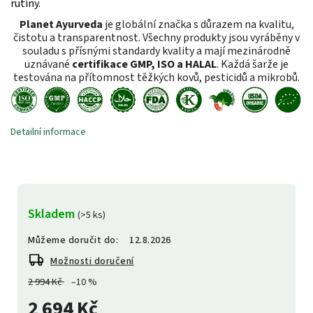
rutiny.
Planet Ayurveda
je globální značka s důrazem na kvalitu,
čistotu a transparentnost. Všechny produkty jsou vyráběny v
souladu s přísnými standardy kvality a mají mezinárodně
uznávané
certifikace GMP, ISO a HALAL
. Každá šarže je
testována na přítomnost těžkých kovů, pesticidů a mikrobů.
Detailní informace
Skladem
(>5 ks)
Můžeme doručit do:
12.8.2026
Možnosti doručení
2 994 Kč
–10 %
2 694 Kč