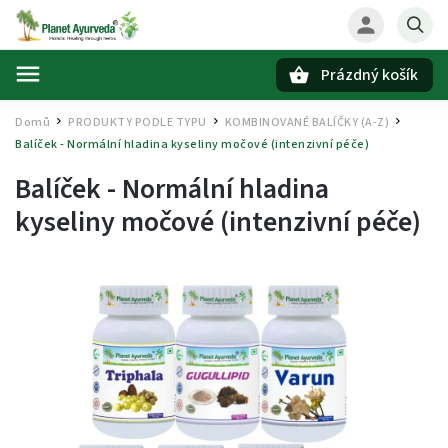
Prázdný košík
Hledat
Domů
PRODUKTY PODLE TYPU
KOMBINOVANÉ BALÍČKY (A-Z)
/
/
/
Balíček - Normální hladina kyseliny močové (intenzivní péče)
Balíček - Normální hladina
kyseliny močové (intenzivní péče)