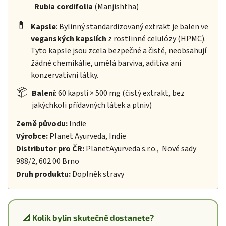
Rubia cordifolia
(Manjishtha)
💊
Kapsle
: Bylinný standardizovaný extrakt je balen ve
veganských kapslích
z rostlinné celulózy (HPMC).
Tyto kapsle jsou zcela bezpečné a čisté, neobsahují
žádné chemikálie, umělá barviva, aditiva ani
konzervativní látky.
📦
Balení
: 60 kapslí × 500 mg (čistý extrakt, bez
jakýchkoli přídavných látek a plniv)
Země původu:
Indie
Výrobce:
Planet Ayurveda, Indie
Distributor pro ČR:
PlanetAyurveda s.r.o., Nové sady
988/2, 602 00 Brno
Druh produktu:
Doplněk stravy
📐 Kolik bylin skutečně dostanete?