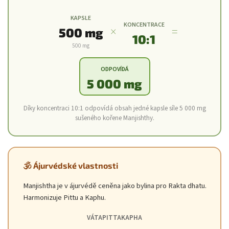
KAPSLE
KONCENTRACE
×
=
500 mg
10:1
500 mg
ODPOVÍDÁ
5 000 mg
Díky koncentraci 10:1 odpovídá obsah jedné kapsle síle 5 000 mg
sušeného kořene Manjishthy.
🕉️ Ájurvédské vlastnosti
Manjishtha je v ájurvédě ceněna jako bylina pro Rakta dhatu.
Harmonizuje Pittu a Kaphu.
VÁTA
PITTA
KAPHA