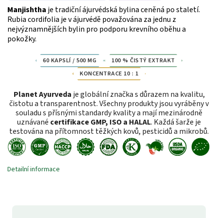
Manjishtha
je tradiční ájurvédská bylina ceněná po staletí.
Rubia cordifolia je v ájurvédě považována za jednu z
nejvýznamnějších bylin pro podporu krevního oběhu a
pokožky.
60 KAPSLÍ / 500 MG
100 % ČISTÝ EXTRAKT
KONCENTRACE 10 : 1
Planet Ayurveda
je globální značka s důrazem na kvalitu,
čistotu a transparentnost. Všechny produkty jsou vyráběny v
souladu s přísnými standardy kvality a mají mezinárodně
uznávané
certifikace GMP, ISO a HALAL
. Každá šarže je
testována na přítomnost těžkých kovů, pesticidů a mikrobů.
Detailní informace