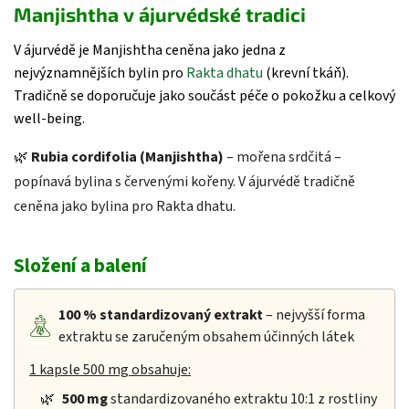
Manjishtha v ájurvédské tradici
V ájurvédě je Manjishtha ceněna jako jedna z
nejvýznamnějších bylin pro
Rakta dhatu
(krevní tkáň).
Tradičně se doporučuje jako součást péče o pokožku a celkový
well-being.
🌿
Rubia cordifolia (Manjishtha)
– mořena srdčitá –
popínavá bylina s červenými kořeny. V ájurvédě tradičně
ceněna jako bylina pro Rakta dhatu.
Složení a balení
100 %
standardizovaný extrakt
– nejvyšší forma
extraktu se zaručeným obsahem účinných látek
1 kapsle 500 mg obsahuje:
🌿
500 mg
standardizovaného extraktu 10:1 z rostliny