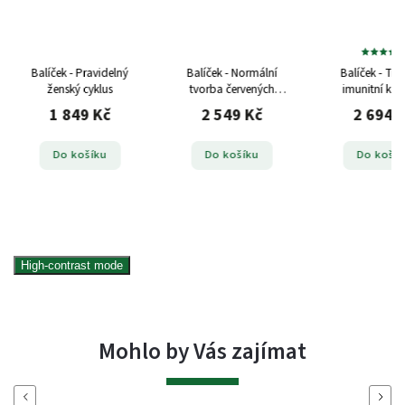
Balíček - Normální
Balíček - Trávicí a
Balíček - Im
tvorba červených
imunitní komfort
intimní z
krvinek
2 549 Kč
2 694 Kč
1 402
Do košíku
Do košíku
Do koš
High-contrast mode
Mohlo by Vás zajímat
Previous
Next