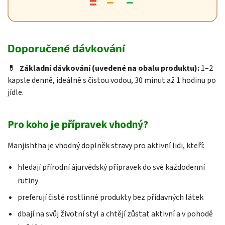
=
−
−
Doporučené dávkování
💊
Základní dávkování (uvedené na obalu produktu):
1–2
kapsle denně, ideálně s čistou vodou, 30 minut až 1 hodinu po
jídle.
Pro koho je přípravek vhodný?
Manjishtha je vhodný doplněk stravy pro aktivní lidi, kteří:
hledají přírodní ájurvédský přípravek do své každodenní
rutiny
preferují čisté rostlinné produkty bez přídavných látek
dbají na svůj životní styl a chtějí zůstat aktivní a v pohodě