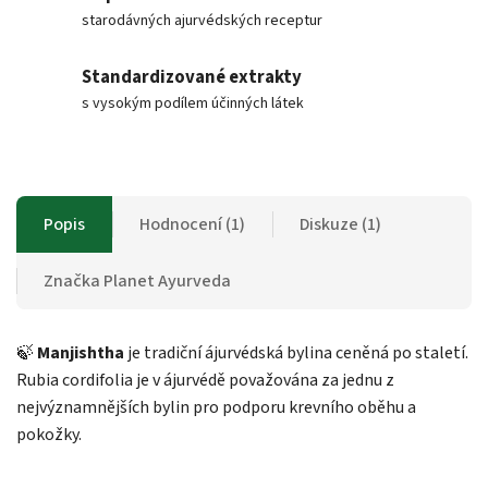
starodávných ajurvédských receptur
Standardizované extrakty
s vysokým podílem účinných látek
Popis
Hodnocení (1)
Diskuze (1)
Značka
Planet Ayurveda
🍃
Manjishtha
je tradiční ájurvédská bylina ceněná po staletí.
Rubia cordifolia je v ájurvédě považována za jednu z
nejvýznamnějších bylin pro podporu krevního oběhu a
pokožky.